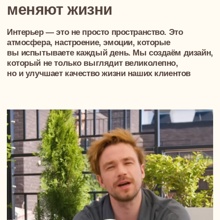
Мы не просто создаём интерьеры. Мы
создаём пространства, которые помогают
вам проживать ваши жизненные истории.
Каждый проект в NewForm — это не просто
набор красивых решений. Это понимание
того, что важно именно вам. Это ваш ритм
жизни, привычки, мечты, которые мы
переводим в язык дизайна.
Мы знаем, как сложно найти команду,
которая не просто слышит, а
действительно понимает. Именно поэтому
мы сделали своим принципом глубокую
персонализацию. Мы не предлагаем
стандартных решений или исключительно
модных трендов и стилей. Самое важное
для нас — чтобы ваш дом помогал вам
достигать ваших жизненных целей, менял
ваш жизнь, динамику отношений в семье.
Спасибо, что доверяете нам создавать
пространства и пускаете нас в вашу жизнь.