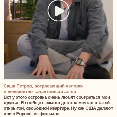
С любовью, команда NewForm 🤍
Хотите
почувствовать, как
это будет? Давайте
обсудим ваш проект
Интерьер, который отражает вашу
индивидуальность. Пространство,
где хочется находиться. Атмосфера,
которая вдохновляет.
Давайте обсудим вашу будущую
квартиру или дом, поговорим о
видении и приоритетах, сформируем