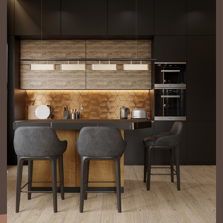
Команда
Каждый проект NewForm — это не просто чертежи
и рендеры, а
живая работа команды
Мы находим лучшие решения, обсуждаем детали,
тестируем материалы и создаём интерьеры,
в которых вы будете счастливы проживать каждую
секунду вашей истории