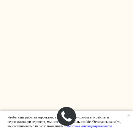
ТОПОВЫЙ TG-КАНАЛ ОТ NEWFORM
Все о дизайне и о том, как истории
людей превращаются
в восхитительные интерьеры.
Приходите читать и вдохновляться!
БЕГУ ЧИТАТЬ ВАШ TG-КАНАЛ
+7 (495) 492 36 91
WhatsApp
Telegram
Чтобы сайт работал корректно, а также для улучшения его работы и
персонализации сервисов, мы используем файлы cookie. Оставаясь на сайте,
вы соглашаетесь с их использованием.
Политика конфиденциальности