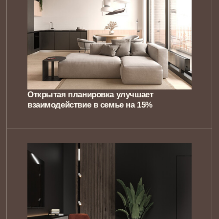
Освещение с регулируемой
интенсивностью улучшает концентрацию
на 35%
80% людей чувствуют
себя счастливее
и достигают жизненных
целей быстрее, если
живут в интерьерах,
которые отражают
их индивидуальность
и спроектированы
исходя из их целей,