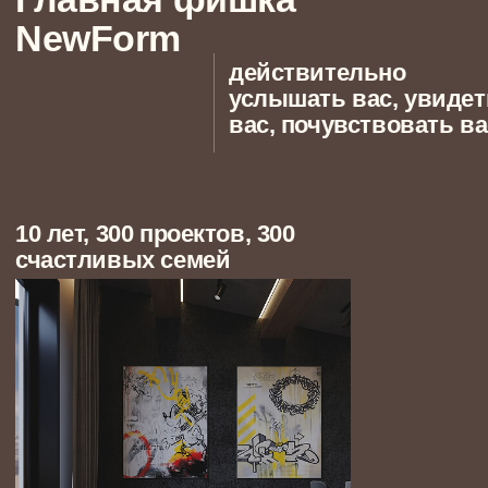
03
Мы умеем работать в разных
современных стилях
Часто комбинируем стили и создаем микс-
пространства. Для нас самое главное — чтобы
интерьер был гармоничен семье, которая будет
жить в нем