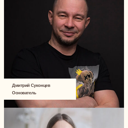
Саша Петров, потрясающий человек
и невероятно талантливый актер
Вот у этого островка очень любят собираться мои
друзья. Я вообще с самого детства мечтал о такой
открытой, свободной квартире. Ну как США делают
или в Европе, из фильмов.
А вот сауна, всегда мечтал о ней. Для Тамары,
моего дизайнера из NewForm, не было ничего
невозможного — и в достаточно небольшом
пространстве мы смогли эту сауну реализовать.
Все в квартире сложилось очень гармонично, будто
так и должно было быть. Понимаете?