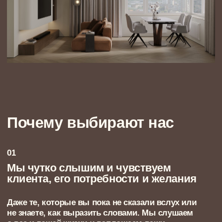
БОЛЬШЕ О ПОДХОДЕ СТУДИИ
Кто будет работать над
вашим проектом
Создание идеального пространства — это
всегда работа команды. В NewForm мы
собрали лучших специалистов, которые не просто
создают дизайн, а глубоко понимают ваш образ
жизни и трансформируют его в пространство, в
котором вам будет комфортно
Этап проектирования
Руководитель проекта
Ваш главный контакт в команде. Управляет
всеми процессами, контролирует сроки,
координирует команду и всегда на связи
с вами