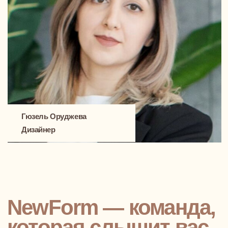
Аня, счастливая художница и обладательница
первой собственной квартиры в Москве
Это мой первый дом — и я очень хотела, чтобы он
был не просто «про ремонт», а про ощущение
жизни. Чтобы был свет, воздух, настроение. И
ребята из студии сделали невозможное —
объединили эстетику, в которую я влюбилась, и
практику, о которой сама бы не подумала.
Каждый элемент был продуман: от люстры в
гостиной до компоновки кухни. Цвет, фактуры,
сценарии — всё чувствуется. Я смотрю на это
пространство и понимаю: это про меня. Место, где
легко творить и отдыхать, где я чувствую себя
собой