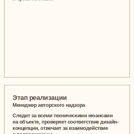
Дмитрий Матвеев
Визуализатор
Гюзель Оруджева
Дизайнер