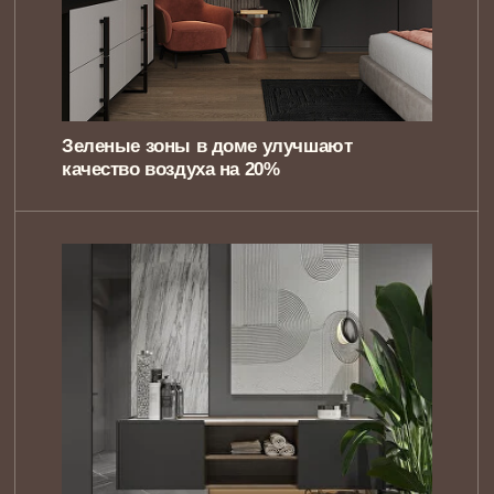
истории и образа жизни
Главная фишка
NewForm
действительно
услышать вас, увидеть
вас, почувствовать вас
10 лет, 300 проектов, 300
счастливых семей