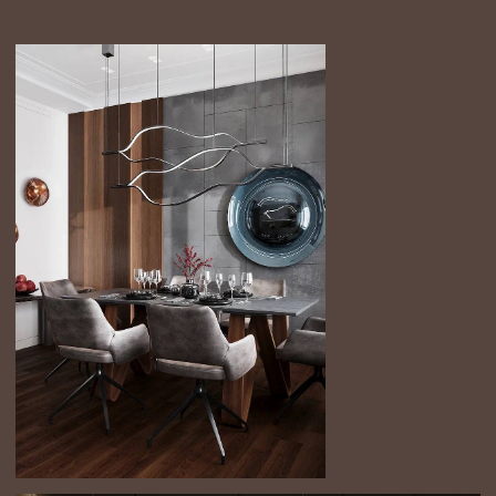
Этап реализации
Менеджер авторского надзора
Следит за всеми техническими нюансами
на объекте, проверяет соответствие дизайн-
концепции, отвечает за взаимодействие
с подрядчиками
Менеджер по комплектации
Организует закупки, логистику и доставку
всех элементов интерьера, чтобы вам не
пришлось тратить на это время
Дизайнер
Проверяет рабочую документацию,
консультирует подрядчиков,
контролирует точность исполнения всех
проектных решений