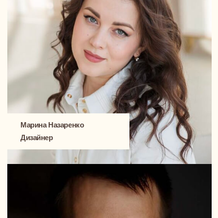
Сергей, стильный московский
предприниматель-холостяк, поглощенный
своим бизнесом
Выбирал студию, которая сможет не просто
«сделать красиво», а создать интерьер, где всё
работает на результат — без суеты, без лишнего.
Важно было сохранить строгость, ритм и
архитектурный акцент.
Ребята учли всё: от материалов до освещения, от
кухни до мелочей в планировке. Я почти не
включался в процесс, и именно это было для меня
показателем профессионализма. Сейчас приезжаю
домой и знаю — это моя зона тишины, силы и
фокуса.