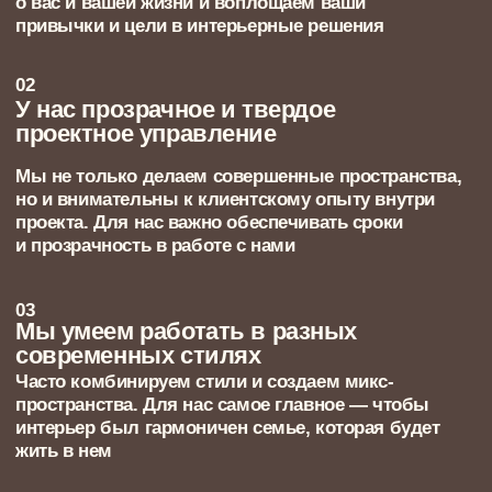
Арт-директор
Создаёт концепцию интерьера, задаёт
эстетику и следит за гармонией стиля,
сочетанием материалов и цветов
Дизайнер
Разрабатывает детальное наполнение
проекта, учитывая ваш стиль жизни,
привычки и индивидуальные пожелания
Архитектор
Создаёт рабочие чертежи, обеспечивающие
точность конструктивных решений и
удобство реализации
Визуализатор
Создаёт фотореалистичные 3D-
визуализации вашего будущего интерьера,
чтобы вы могли увидеть его до начала
работ
Менеджер по комплектации
Подбирает материалы, мебель, свет,
текстиль — всё, что делает интерьер
цельным и стильным. Контролирует бюджет
и сроки поставок