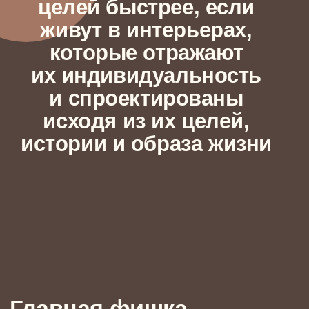
Почему выбирают нас
01
Мы чутко слышим и чувствуем
клиента, его потребности и желания
Даже те, которые вы пока не сказали вслух или
не знаете, как выразить словами. Мы слушаем
о вас и вашей жизни и воплощаем ваши
привычки и цели в интерьерные решения
02
У нас прозрачное и твердое
проектное управление
Мы не только делаем совершенные пространства,
но и внимательны к клиентскому опыту внутри
проекта. Для нас важно обеспечивать сроки
и прозрачность в работе с нами