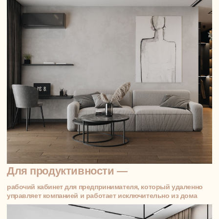
02
Планировочное решение
Зонируем пространство, расставляем мебель,
ориентируемся на ваш ритм жизни. Предлагаем
столько вариантов, сколько потребуется, — пока
вы не скажете: «Вот, это — моё». Интерьер
должен быть не только красивым, но и удобным
каждый день