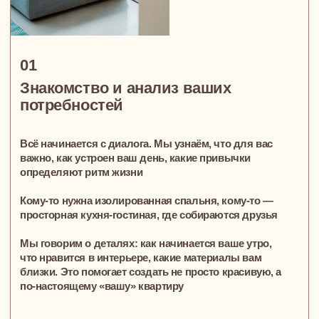
Умный дом
Добавляем автоматизацию: освещение, климат,
шторы, безопасность — всё управляется интуитивно, в
один клик.
Система не отвлекает, а просто работает —
подстраиваясь под ваш ритм жизни
Авторская мебель на заказ
Мы создаём встроенные системы хранения,
адаптированные под ваши привычки. Кухни и столы,
учитывающие ваш ритм жизни, и уникальные
предметы, которые гармонично вписываются
в пространство и делают его по-настоящему вашим