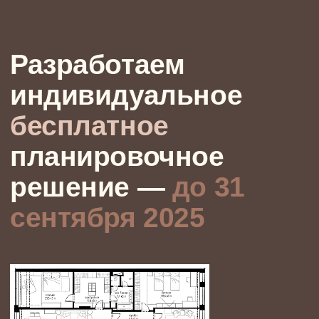
05
Готовим рабочую документацию для
строителей
Составляем комплект технических чертежей:
электрика, сантехника, развертки стен, мебельные
схемы.
Всё понятно, по делу, без лишней нагрузки. Чтобы на
объекте не было вопросов, а реализация шла точно
по плану