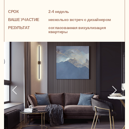
Большая квартира в ЖК Титул,
в котором все настроено на создание
тепла и уюта семейной жизни
Инга, Евгений и маленькая Ася, теплая
любящая семья из Москвы
99 м²
ЧЕТЫРЕХКОМНАТНАЯ КВАРТИРА