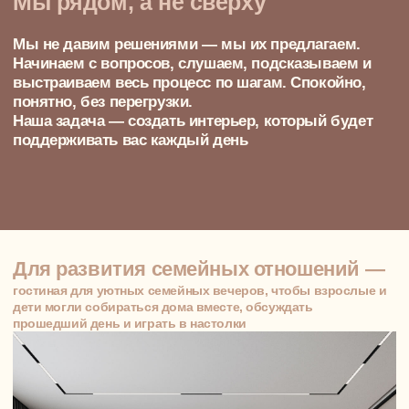
продумываем всё до мелочей: от
планировки до последнего светильника
01
Обмерный план
Снимаем размеры не “по паспорту”, а по факту —
прямо на объекте. Практически всегда реальные
габариты отличаются от тех, что указаны
застройщиком. Мы всё перепроверяем, чтобы не
было сюрпризов во время ремонта