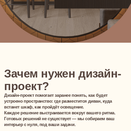
встанет шкаф, как пройдёт освещение.
Каждое решение выстраивается вокруг вашего ритма.
Готовых решений не существует — мы собираем ваш
интерьер с нуля, под ваши задачи.
Когда всё продумано заранее, ремонт проходит спокойно,
без суеты. А в итоге вы получаете не просто красивую
картинку, а квартиру, в которой удобно жить
Дизайн-проект
дома помогает заранее
увидеть, как будет устроено пространство,
как сочетаются цвета, где будет удобно
жить и работать
УЗНАТЬ ЧТО ВХОДИТ В ДИЗАЙН-
ПРОЕКТ
Бесплатная консультация
ваш первый шаг к созданию
идеального пространства