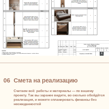
Мы не подбираем интерьер «по моде» — мы
подбираем его под вас. Особенно это важно в
проектах интерьеров для однокомнатных — там
каждый приём должен работать и на стиль, и на
функциональность
СРОК
1 неделя
ВАШЕ УЧАСТИЕ
согласование концепции, 1
встреча (онлайн / очно)
РЕЗУЛЬТАТ
согласованные мудборды и
стиль квартиры
03
Продумываем планировку
под ваш образ жизни
Создаём зонирование, расставляем мебель,
продумываем логику перемещений.
Всё, чтобы квартира работала на вас, а не наоборот.
Даже если речь идёт о компактном пространстве —
например, нужно обустроить 1 комнатную квартиру
так, чтобы она оставалась удобной и
многофункциональной
СРОК
2 недели
ВАШЕ УЧАСТИЕ
согласование планировок,
правки, 2 встречи