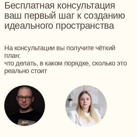
300+ Проектов
Каждый с заботой
о человеке,
а не просто о квадратных
метрах
10+ Лет опыта
Лет работы в дизайне и
управлении проектами "под-
ключ"
100% Проектов
Мы доводим до конца — с
авторским надзором и контролем
на всех этапах
22 500 Кв. метров
Продуманных до мелочей интерьеров