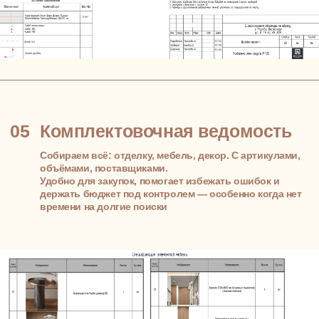
01
Знакомство и анализ ваших
потребностей
Всё начинается с диалога. Мы узнаём, что для вас
важно, как устроен ваш день, какие привычки
определяют ритм жизни
Кому-то нужна изолированная спальня, кому-то —
просторная кухня-гостиная, где собираются друзья
Мы говорим о деталях: как начинается ваше утро,
что нравится в интерьере, какие материалы вам
близки. Это помогает создать не просто красивую, а
по-настоящему «вашу» квартиру
СРОК
1 неделя
ВАШЕ УЧАСТИЕ
1-2 встречи с главным дизайнером
РЕЗУЛЬТАТ
сформированный бриф на проект
02
Формируем идею и стиль
Собираем палитры, материалы, текстуры, ищем
референсы, которые отзываются вам.