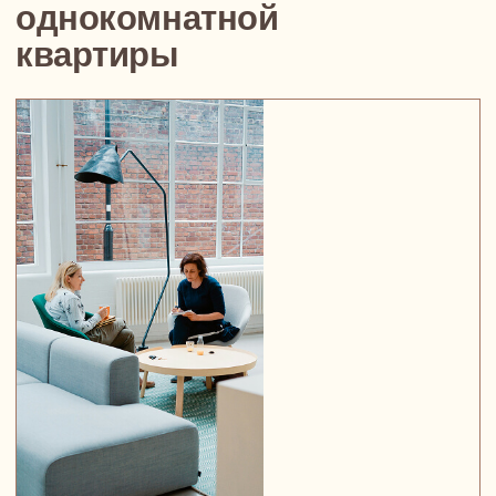
Металлоконструкции
Антресоли, лёгкие лестницы, зонирующие перегородки
— такие элементы делают пространство не только
удобнее, но и выразительнее.
Мы проектируем конструкции так, чтобы они
выглядели аккуратно и при этом решали реальные
задачи: хранение, сон, зонирование. Удобно,
функционально, без визуального перегруза