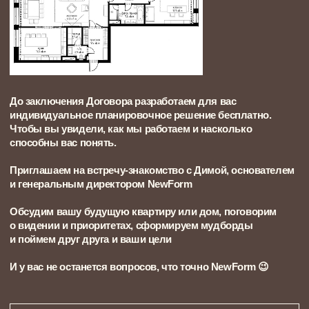
СРОК
4 недели
ВАШЕ УЧАСТИЕ
отдыхайте! ничего не нужно :)
РЕЗУЛЬТАТ
готовая документация
для строительства
06
Список материалов и мебели
Вы получаете готовую ведомость с артикулами,
объёмами и контактами поставщиков.
Ничего не нужно искать — всё собрано. Это экономит
время, исключает ошибки и помогает удержать
бюджет, особенно если ремонт идёт в срок
СРОК
2 недели
ВАШЕ УЧАСТИЕ
отдыхайте! ничего не нужно :)
РЕЗУЛЬТАТ
полный список закупок материалов