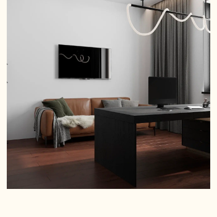
03
3D-визуализации
3D-визуализации помогают заранее увидеть, как будет
выглядеть дизайн однокомнатной квартиры, оценить
свет, цвет, расстановку
За 10 лет работы 1 кейс когда не попали в виденье
клиента