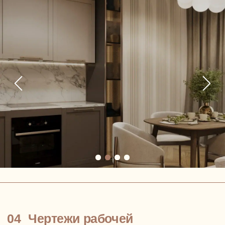
Чтобы вы увидели, как мы работаем и насколько
способны вас понять.
Приглашаем на встречу-знакомство с Димой, основателем
и генеральным директором NewForm
Обсудим вашу будущую квартиру или дом, поговорим
о видении и приоритетах, сформируем мудборды
и поймем друг друга и ваши цели
И у вас не останется вопросов, что точно NewForm 😉
+7
Политика обработки персональных данных
ПРИЙТИ НА ВСТРЕЧУ-ЗНАКОМСТВО