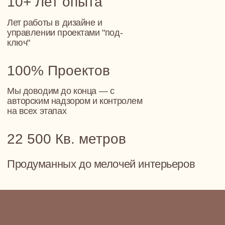
Рабочий стол стоит в тени, в гардеробной некуда
складывать вещи, а в ванной — ни одной полки.
Пространство не поддерживает ваш повседневный
ритм, а усложняет его
Пространство не помогает, а мешает
В однокомнатной квартире особенно важно,
чтобы каждая зона работала. Если не
продумано — не хватает хранения, тёмные углы,
неудобно готовить или отдыхать
Мы рядом, а не сверху
Мы не давим решениями — мы их предлагаем.
Начинаем с вопросов, слушаем, подсказываем и
выстраиваем весь процесс по шагам. Спокойно,
понятно, без перегрузки.
Наша задача — создать интерьер, который будет
поддерживать вас каждый день
Для развития семейных отношений —
гостиная для уютных семейных вечеров, чтобы взрослые и
дети могли собираться дома вместе, обсуждать
прошедший день и играть в настолки