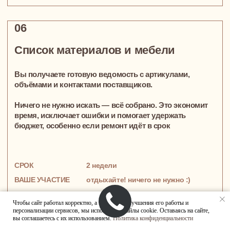
Фиксированная цена — 6 500 ₽ за м². В неё уже
входит всё необходимое:
ЧТО ВХОДИТ В СТОИМОСТЬ?
– обмеры с точными размерами,
– продуманная планировка,
– 3D-визуализации с ощущением атмосферы,
– полный комплект чертежей,
– список мебели и отделки,
– смета без скрытых расходов
ДОПОЛНИТЕЛЬНЫЕ УСЛУГИ (ОПЛАЧИВАЮТСЯ ОТДЕЛЬНО):
Авторский надзор за стройкой
Проектирование индивидуальной мебели и
металлоконструкций
«Умный дом», вентиляция, кондиционирование
Чтобы сайт работал корректно, а также для улучшения его работы и
Давайте обсудим проект и рассчитаем
персонализации сервисов, мы используем файлы cookie. Оставаясь на сайте,
вы соглашаетесь с их использованием.
Политика конфиденциальности
смету