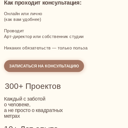
Ошибки, которые часто случаются
без проекта
Размеры не
сходятся
Диван не встаёт на место, шкаф не помещается в нишу,
розетки оказываются за мебелью — мелочи, которые
портят всё впечатление
Бюджет раздувается
Что-то переделывается, что-то докупается. Расходы
растут, и итоговая сумма уже не похожа на то, что
планировалось
Хаос на стройке
Без проекта строители задают вопросы по каждой
мелочи: где выключатель, какого цвета стены, какой
ширины плинтус. Всё решается на ходу — и это
затягивает сроки.
Особенно это критично для проектов для ремонта
однокомнатных — здесь счёт идёт на сантиметры
На картинке — одно, в жизни — совсем другое
Материалы, мебель, текстиль по отдельности хороши,
но вместе не работают. Интерьер кажется случайным
Красиво, но неудобно