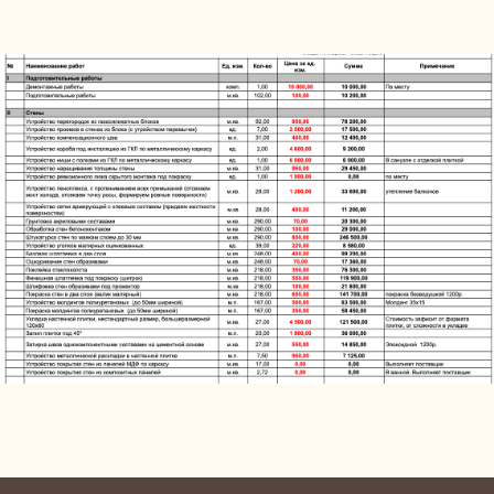
РЕЗУЛЬТАТ
согласованная планировка
квартиры
04
Показываем, как это будет
выглядеть
Создаём реалистичные 3D-визуализации, в которых
уже видно всё: свет, фактуры, сочетания материалов.
Это помогает заранее почувствовать атмосферу,
внести коррективы и принять уверенные решения —
ещё до начала ремонта
Вы окажетесь в ваших квартире или доме мечты ещё
до ремонта, влюбитесь в них и… А дальше — только
воплотить в жизнь и жить свою историю
СРОК
2-4 недель
ВАШЕ УЧАСТИЕ
несколько встреч с дизайнером
РЕЗУЛЬТАТ
согласованная визуализация
квартиры