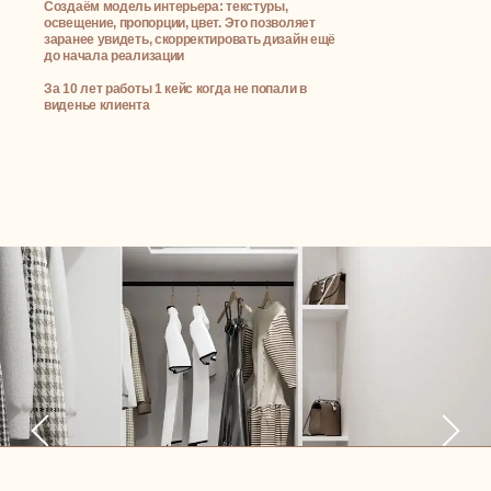
Создаём модель интерьера: текстуры,
Обсудим вашу будущую квартиру или дом,
освещение, пропорции, цвет. Это позволяет
поговорим о видении и приоритетах, сформируем
заранее увидеть, скорректировать дизайн ещё
мудборды и поймем друг друга и ваши цели
до начала реализации
И у вас не останется вопросов, что точно NewForm
За 10 лет работы 1 кейс когда не попали в
😉
виденье клиента
+7
Политика обработки персональных данных
ПРИЙТИ НА ВСТРЕЧУ-ЗНАКОМСТВО