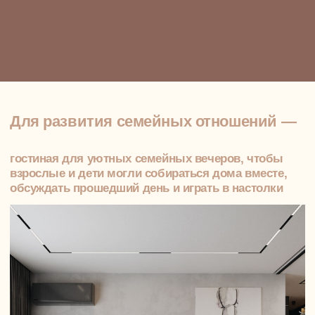
01
Обмеры
Выезжаем на объект. Фиксируем геометрию
помещений, высоту потолков, специфику
лестничных проёмов, перепадов уровней.
Эти параметры ложатся в основу —
особенно важны при разработке интерьера
двухуровневой квартиры