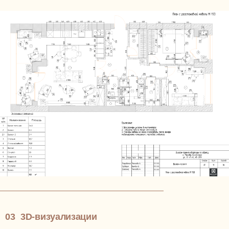
индивидуальное
бесплатное
планировочное
решение —
до 31
сентября 2025
До заключения Договора разработаем для вас
индивидуальное планировочное решение
бесплатно. Чтобы вы увидели, как мы работаем
и насколько способны вас понять.
Приглашаем на встречу-знакомство с Димой,
03
3D-визуализации
основателем и генеральным директором NewForm