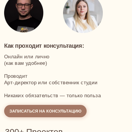
Продуманных до мелочей интерьеров
Почему нельзя обойтись без
проекта
Планировка теряет логику
Даже просторная двухуровневая квартира может
быть неудобной: хранилища забыты,
приватность нарушена, маршруты запутаны.
Грамотная планировка — это не просто
расстановка мебели, а логичный план жизни
Ремонт превращается в хаос
Без документации каждый шаг требует
уточнений. Это замедляет реализацию, приводит
к переделкам и сбоям в поставках. В проекте
изначально закладываются все решения