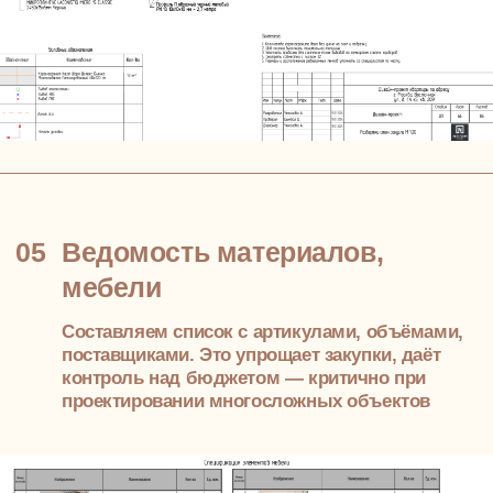
С чего начинается работа
Начинаем с диалога. Обсуждаем, как устроена ваша
жизнь, какие задачи решает пространство, что важно
для каждого члена семьи.
Нужна тёплая зона отдыха на втором уровне?
Изолированная спальня с кабинетом? Детская и
гардероб на первом?
Дизайну необходима глубокая адаптация под
архитектуру, освещение. Это не стандартная
квартира: здесь больше сценариев, масштаб, высота
— всё это влияет на интерьер
СРОК
1 неделя
ВАШЕ УЧАСТИЕ
1-2 встречи с главным дизайнером
РЕЗУЛЬТАТ
сформированный бриф на проект
02
Настроение, материалы
После планировки — визуальная работа. Подбираем
текстуры, отделку, свет.
В интерьере особенно важно не дробить восприятие: