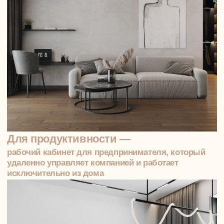
02
Планировка
Продумываем зонирование с учётом
сценариев жизни всех членов семьи.
Разделяем приватные и общественные
зоны, предусматриваем места для
хранения, интегрируем маршруты между
уровнями. Этот подход обеспечивает
удобство, функциональность на каждом
этаже