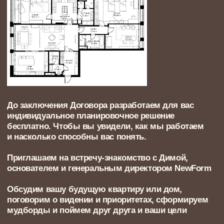
ВАШЕ УЧАСТИЕ
РЕЗУЛЬТАТ
готовая документация
для строительства
06
Всё на своих местах: отделка,
мебель, декор
Формируем ведомость: освещение, мебель,
сантехника, покрытия — с артикулами, объёмами,
поставщиками.
Это облегчает закупки, даёт контроль над бюджетом,
исключает ошибки
СРОК
2 недели
ВАШЕ УЧАСТИЕ
отдыхайте! ничего не нужно :)
РЕЗУЛЬТАТ
полный список закупок материалов
Дополнительные услуги