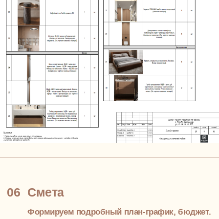
материалы, сценарии освещения должны
выстраивать цельную атмосферу на всех уровнях.
СРОК
1 неделя
ВАШЕ УЧАСТИЕ
согласование концепции, 1
встреча (онлайн / очно)
РЕЗУЛЬТАТ
согласованные ТЗ и стиль
квартиры
03
Планировка с логикой
Мы проектируем не «квадраты», а маршруты: где вы
начинаете день, где работаете, как встречаете гостей.
Проект двухуровневой квартиры подчинён логике:
убираем визуальный шум, лишние стены, сохраняем
приватность и создаём связность
СРОК
2 недели
ВАШЕ УЧАСТИЕ
согласование планировок,
правки, 2 встречи
РЕЗУЛЬТАТ
согласованная планировка
квартиры