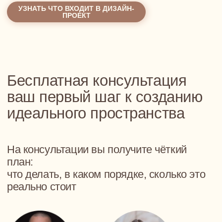
Арт-директор или собственник студии
Никаких обязательств — только польза
ЗАПИСАТЬСЯ НА КОНСУЛЬТАЦИЮ
300+ Проектов
Каждый с заботой
о человеке,
а не просто о квадратных
метрах
10+ Лет опыта
Лет работы в дизайне и
управлении проектами "под-
ключ"
100% Проектов
Мы доводим до конца — с
авторским надзором и контролем
на всех этапах
22 500 Кв. метров