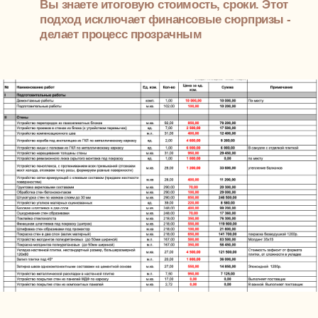
04
Визуализация, которая помогает
почувствовать
Вы заранее видите будущий интерьер: как ложится
свет, как играет текстура, как ведут себя материалы.
3D-визуализация помогает не просто понять, как
будет, а прочувствовать атмосферу. Особенно важно
это при работе над дизайном интерьера
двухуровневой квартиры — с её перепадами высот,
нестандартными формами и сложной геометрией
СРОК
2 - 4 недель
ВАШЕ УЧАСТИЕ
несколько встреч с дизайнером
РЕЗУЛЬТАТ
согласованная визуализация
квартиры