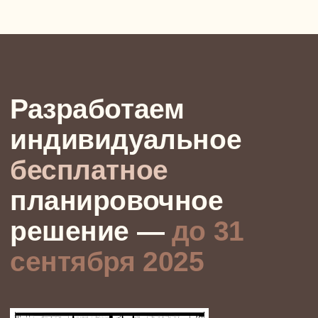
05
Рабочая документация без ошибок
Готовим полный комплект: электрика, сантехника,
отделочные материалы, расстановка мебели.
Каждая схема согласована с остальными разделами
— всё собрано в единую структуру. Это снижает
риски, исключает конфликты между элементами,
сокращает задержки на стройке.
4 недели
СРОК
отдыхайте! ничего не нужно :)