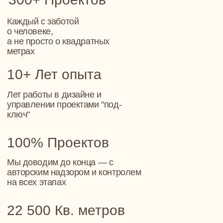
Нет общей идеи — нет уюта
Случайный декор, пересечения стилей,
несоответствие масштаба и света создают шум.
Только целостный дизайн формирует
гармоничную визуальную среду
Пространство не решает задач
Непродуманная кухня, тёмная лестница,
неудобные перепады между этажами — всё это
мешает жизни. Проект помогает заранее решить
эти вопросы, учесть все технические, бытовые
нюансы
Проблемы с комплектацией
Без ведомости материалов, мебели закупки
затягиваются. Ключевые позиции исчезают с
рынка, бюджеты пересчитываются, сроки
сдвигаются. В проекте этот процесс полностью
структурирован
Мы рядом, а не навязываем
Мы не предлагаем типовые решения, а ведём вас к