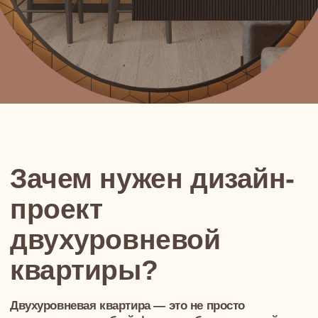
квартиры?
Двухуровневая квартира — это не просто
помещение, а особый формат, объединяющий
простор, зонирование, вертикаль. Высокие потолки,
лестницы, разные уровни освещения — всё это
даёт свободу, но требует профессионального
подхода. Хорошо выполненный дизайн
двухуровневой квартиры помогает не только
подчеркнуть архитектуру, а еще превратить каждый
метр в функциональную часть вашей повседневной
жизни
Дизайн-проект двухуровневой квартиры
помогает заранее увидеть, как будет
устроено пространство, как сочетаются
цвета, где будет удобно жить и работать
УЗНАТЬ ЧТО ВХОДИТ В ДИЗАЙН-
ПРОЕКТ