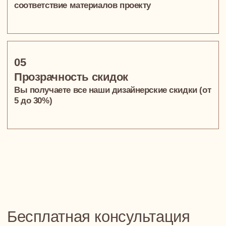
метрах
10+ Лет опыта
Лет работы в дизайне и
управлении проектами "под-
ключ"
100% Проектов
Мы доводим до конца — с
авторским надзором и контролем
на всех этапах
22 500 Кв. метров
Продуманных до мелочей интерьеров
Как работает комплектация
и сколько стоит?