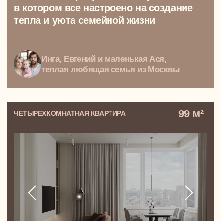
Главная фишка
NewForm
действительно
услышать вас, увидеть
вас, почувствовать вас