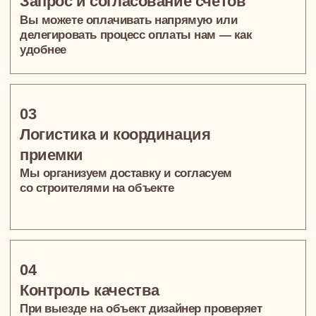
реально стоит
Как проходит консультация:
Онлайн или лично
(как вам удобнее)
Проводит
Арт-директор или собственник студии
Никаких обязательств — только польза
ЗАПИСАТЬСЯ НА КОНСУЛЬТАЦИЮ
300+
Проектов
Каждый с заботой
о человеке,
а не просто о квадратных