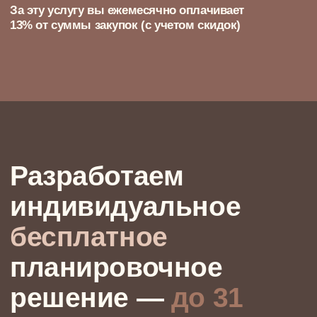
95м²
ТРЕХКОМНАТНАЯ КВАРТИРА
Квартира в Green Park, где все — про
производительность и точность.
Ничего лишнего, только работа, дела и
хардкор
Сергей, стильный московский
предприниматель-холостяк,
поглощенный своим бизнесом