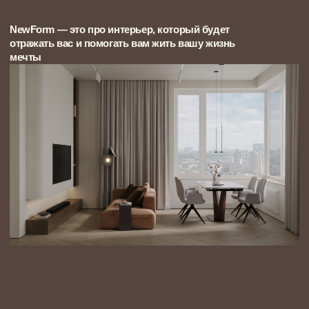
Сергей, стильный московский
предприниматель-холостяк, поглощенный
своим бизнесом
Выбирал студию, которая сможет не просто
«сделать красиво», а создать интерьер, где всё
работает на результат — без суеты, без лишнего.
Важно было сохранить строгость, ритм и
архитектурный акцент.
Ребята учли всё: от материалов до освещения, от
кухни до мелочей в планировке. Я почти не
включался в процесс, и именно это было для меня
показателем профессионализма. Сейчас приезжаю
домой и знаю — это моя зона тишины, силы и
фокуса.
Всё на своих местах, всё по делу