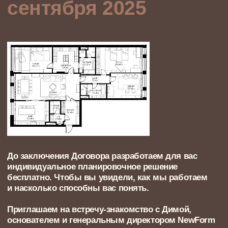
129 м²
ПЯТИКОМНАТНАЯ КВАРТИРА
Большая квартира в ЖК Титул,
в котором все настроено на создание
тепла и уюта семейной жизни
Инга, Евгений и маленькая Ася,
теплая любящая семья из Москвы
99 м²
ЧЕТЫРЕХКОМНАТНАЯ КВАРТИРА