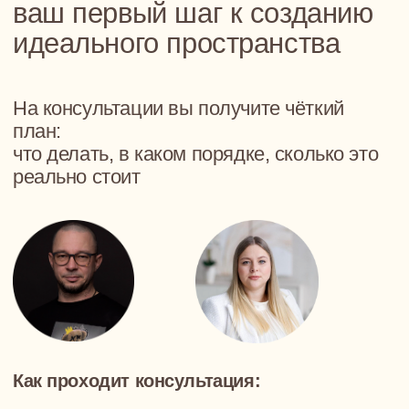
01
Мы отправляем вам два счета: без скидок
и со скидками, чтобы была видна экономия
02
Вы оплачиваете счета самостоятельно или
делегируете этот процесс нам
03
Мы координируем все процессы, включая
доставку и проверку
04
За эту услугу вы ежемесячно оплачивает
13% от суммы закупок
(с учетом скидок)
Разработаем