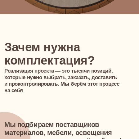
Мы подбираем поставщиков
материалов, мебели, освещения
и декора, выстраиваем чёткий график
закупок, управляем процессом
поставок и защищаем вас от всех
возможных сложностей
Что даёт комплектация?
Исключительный выбор —
доступ к премиальным фабрикам, редким
материалам и эксклюзивным предметам интерьера
Ощутимая экономия при закупках —
полный расчёт бюджета и экономия за счёт
дизайнерских скидок (до 30%)
Чёткость процессов и качества —
координация всех поставщиков и контроль
качества поставок на каждом этапе