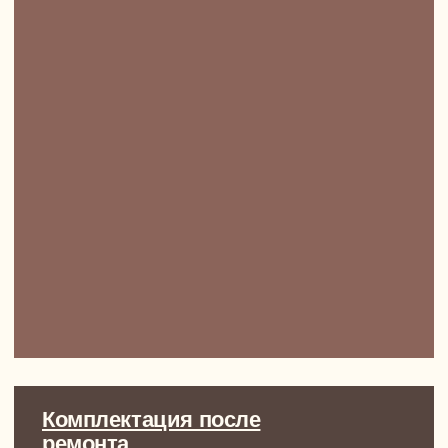
Саша Петров, потрясающий человек
и невероятно талантливый актер
Вот у этого островка очень любят собираться мои
друзья. Я вообще с самого детства мечтал о такой