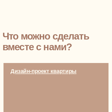
Почему выбирают нас
01
Мы чутко слышим и чувствуем
клиента, его потребности и желания
Даже те, которые вы пока не сказали вслух или
не знаете, как выразить словами. Мы слушаем
о вас и вашей жизни и воплощаем ваши
привычки и цели в интерьерные решения
02
У нас прозрачное и твердое