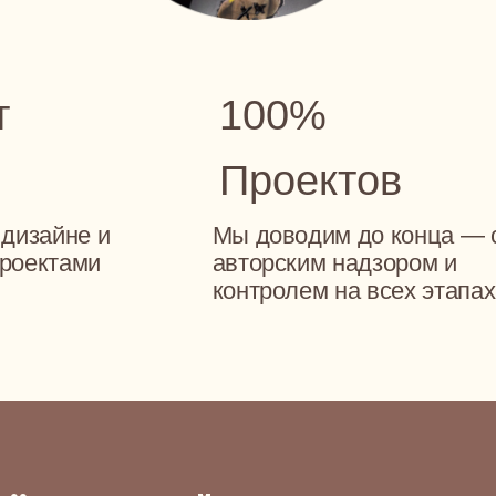
тами
авторским надзором и
ин
контролем на всех этапах
о стройки
е простые вещи
ый шаг — как
Красив
На картинке — одно,
ровизация
неудо
в жизни — совсем
другое
етального проекта
Рабочий 
тели задают вопросы
тени, в 
Кажется, всё подобрано с
льно по каждой детали.
некуда 
умом: мебель, отделка,
зеток до высоты
а в ванн
текстиль. Но в реальности