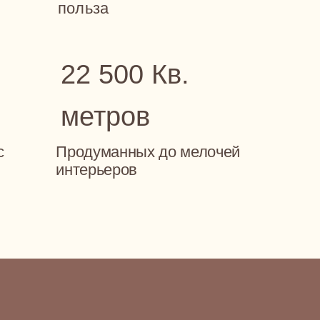
терьеров
Итог «вживую»
о, но
совсем не
бно
радует
стол стоит в
Вложены деньги, силы
гардеробной
и время, но ощущение
складывать вещи,
«это не моё»
ой — ни одной