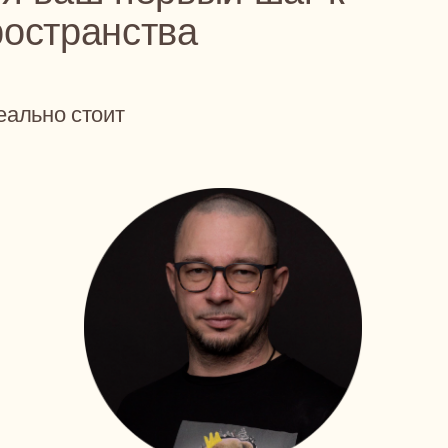
Ка
Он
(к
Пр
Ар
ст
Ни
по
100%
2
Проектов
м
йне и
Мы доводим до конца — с
Пр