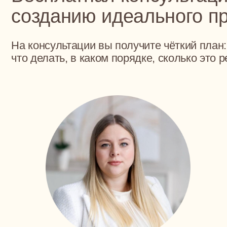
300+
10+ Лет
Проектов
опыта
Каждый с заботой
Лет работы в диза