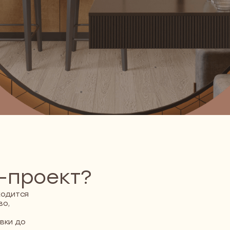
роект?
я