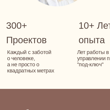
о человеке,
управлении проек
а не просто о
"под-ключ"
квадратных метрах
Ошибки начинаются ещё д
Когда нет чёткого плана, даж
оказываются под вопросом
Мебель не встаёт,
Бюджет выходит
Кажд
как планировалось
из-под контроля
имп
Диван не встаёт на
То, что казалось разумной
Без д
место, шкаф не
экономией, приводит к
строи
помещается в нишу, а
переделкам. Появляются
буква
розетки вдруг
дополнительные расходы,
От ро
оказываются за тумбой.