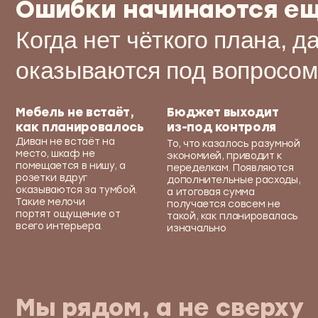
а итоговая сумма
фарту
Такие мелочи
получается совсем не
момен
портят ощущение от
такой, как планировалась
услож
всего интерьера.
изначально
затяг
Мы рядом, а не сверху
Мы знаем, как сложно совместить удобство, с
особенно в рамках квартиры. За плечами — 
проектов, каждый начинался с диалога.
Наша задача — не навязывать, а помогать. П
давления. Мы знаем, какие вопросы возника
готовы на них ответить