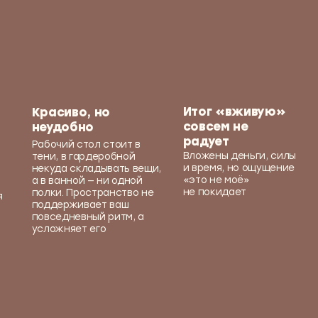
не покидает
ространство не
ивает ваш
евный ритм, а
ет его