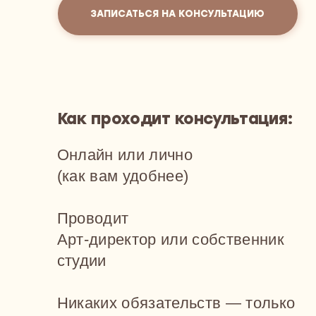
к проходит консультация:
лайн или лично
ак вам удобнее)
оводит
т-директор или собственник
удии
каких обязательств — только
льза
2 500 Кв.
етров
одуманных до мелочей