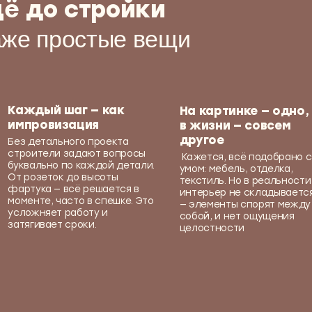
ка — всё решается в
полки. П
интерьер не складывается
те, часто в спешке. Это
поддерж
— элементы спорят между
няет работу и
повседн
собой, и нет ощущения
ивает сроки.
усложня
целостности
тиль, практичность,
сотни реализованных
ошагово, спокойно, без
ют в процессе — заранее