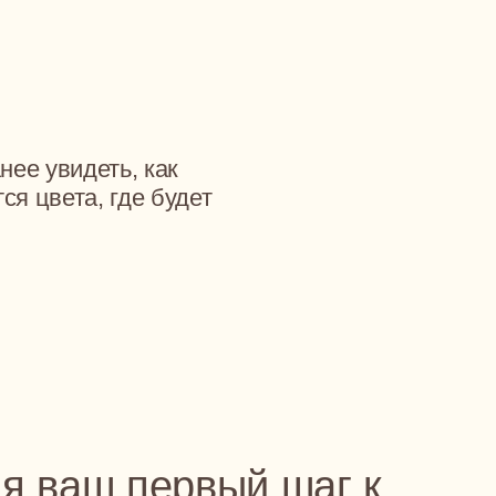
видеть, как
ета, где будет
ваш первый шаг к
транства
о стоит