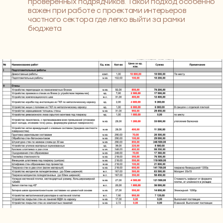
ВАШЕ УЧАСТИЕ
согласование планировок,
правки, 2 встречи
РЕЗУЛЬТАТ
согласованная планировка
квартиры
04
Показываем, как будет выглядеть
ваш интерьер
Создаём фотореалистичные 3D-визуализации,
чтобы вы заранее увидели, как будет
выглядеть ваш дом. Свет, материалы, цвета,
детали — всё соберётся в единую картину. Это
не просто картинки, а ощущение будущего
пространства, в котором легко представить
себя. Вы сможете принять уверенные решения
ещё до начала ремонта
Вы окажетесь в доме мечты ещё
до ремонта, влюбитесь в них и… А дальше —
только воплотить в жизнь и жить свою
историю.
СРОК
2-4 недель
ВАШЕ УЧАСТИЕ
несколько встреч с дизайнером
РЕЗУЛЬТАТ
согласованная визуализация