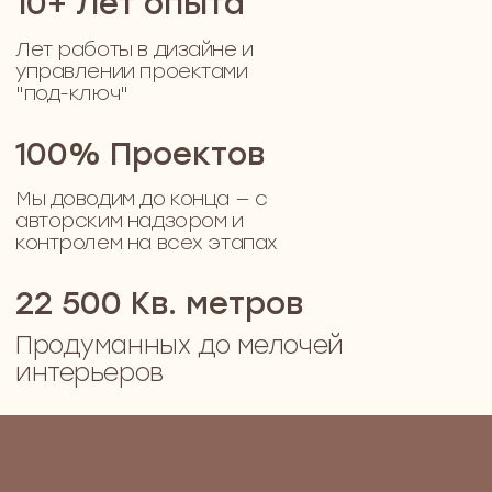
Выглядит красиво, но жить неудобно
Рабочее место в тени, в гардеробной нет места
для хранения, а в ванной — ни одной полки.
Пространство не подстроено под реальную
жизнь
Мы не диктуем — мы помогаем
Мы понимаем, как сложно собрать воедино
комфорт, стиль и функциональность, когда
речь идёт о частном доме. За плечами — сотни
готовых проектов, и в каждом мы начинали с
простого: слушать.
Наша задача — не навязать решения, а
предложить понятный план и провести вас
через процесс. Спокойно, по шагам, без
лишней нагрузки. Мы понимаем, какие вопросы
могут возникнуть — и заранее знаем, как их
решить
Для развития семейных