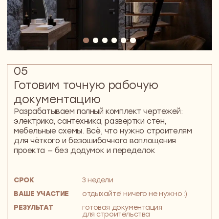
Квартира в ЖК Символ для семьи.
Высокие потолки, свет и ощущение
свободы в каждой комнате
Дмитрий, Валерия, Маша и Миша.
Любящая семья из Москвы
ПОКАЗАТЬ ВСЕ ПРОЕКТЫ
Стоимость дизайн-
проекта
Фиксированная цена
—
6 500 ₽ за м².
В неё