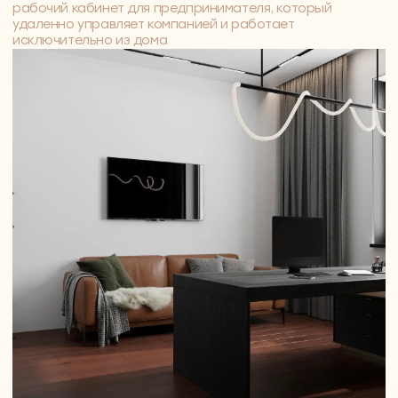
03
3D-визуализации
Создаём фотореалистичные изображения
интерьера — вы заранее увидите, как сочетаются
цвета, материалы и мебель. Это помогает
согласовать детали ещё до ремонта и избежать
сюрпризов.
За 10 лет работы один раз не попали в
представления клиента