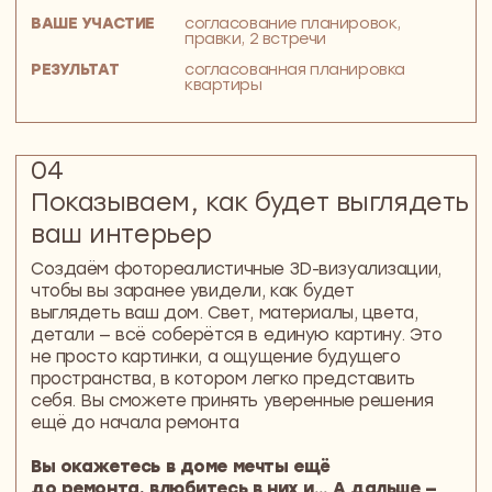
Квартира в Green Park, где все — про
производительность и точность.
Ничего лишнего, только работа, дела
и хардкор
Сергей, стильный московский
предприниматель-холостяк,
поглощенный своим бизнесом
129 м²
ПЯТИКОМНАТНАЯ КВАРТИРА