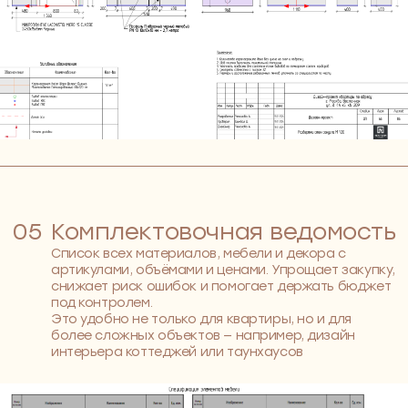
01
Знакомство и анализ ваших
потребностей
Проект начинается не с подборки картинок, а с
диалога. Мы узнаём, как вы живёте, что для вас
важно, какие привычки и сценарии
повседневности задают ритм вашему дню.
Кто-то мечтает о пространстве для семейных
вечеров, кому-то важна тишина и личное
рабочее место.
Мы обсуждаем всё: от любимых материалов до
того, как проходит ваше утро. Это помогает нам
создать пространство, которое не просто
выглядит красиво, а действительно подходит
под вашу жизнь
СРОК
1 неделя
ВАШЕ УЧАСТИЕ
1-2 встречи с главным дизайнером
РЕЗУЛЬТАТ
сформированный бриф на проект
02