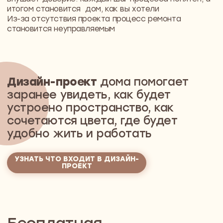
идеального
пространства
На консультации вы получите
чёткий план:
что делать, в каком порядке,
сколько это реально стоит
Как проходит консультация:
Онлайн или лично
(как вам удобнее)
Проводит
Арт-директор или собственник студии
Никаких обязательств — только польза
ЗАПИСАТЬСЯ НА КОНСУЛЬТАЦИЮ