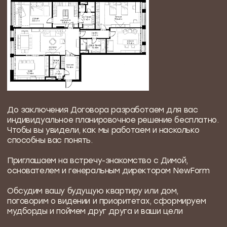
СРОК
3 недели
ВАШЕ УЧАСТИЕ
отдыхайте! ничего не нужно :)
РЕЗУЛЬТАТ
готовая документация
для строительства
06
Составляем список
материалов и мебели
Вы получаете готовую ведомость с
артикулами, объёмами и поставщиками — всё,
для закупок.
Это помогает избежать лишних трат,
спонтанных покупок и сэкономить время на
каждом этапе
СРОК
2 недели
ВАШЕ УЧАСТИЕ
отдыхайте! ничего не нужно :)
РЕЗУЛЬТАТ
полный список закупок материалов