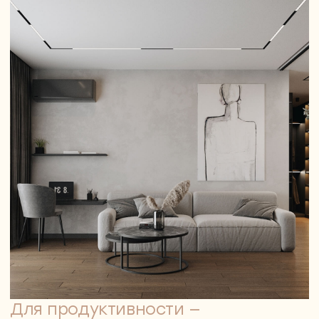
02
Планировочное решение
Зонируем пространство, расставляем мебель,
учитываем ритм жизни — подход, который
особенно важен для дизайн проекта
коттеджа, где нужно учесть масштаб и
архитектуру. Предлагаем столько вариантов,
сколько нужно — пока вы не почувствуете: «Вот
это — моё»