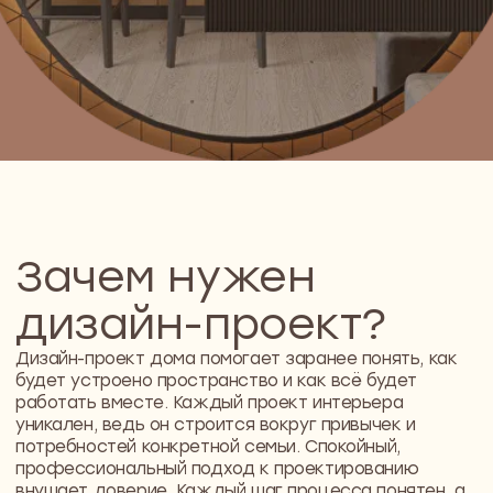
работать вместе. Каждый проект интерьера
уникален, ведь он строится вокруг привычек и
потребностей конкретной семьи. Спокойный,
профессиональный подход к проектированию
внушает доверие. Каждый шаг процесса понятен, а
итогом становится дом, как вы хотели
Из-за отсутствия проекта процесс ремонта
становится неуправляемым
Дизайн-проект
дома помогает
заранее увидеть, как будет
устроено пространство, как
сочетаются цвета, где будет
удобно жить и работать
УЗНАТЬ ЧТО ВХОДИТ В ДИЗАЙН-
ПРОЕКТ
Бесплатная
консультация ваш
первый шаг к созданию