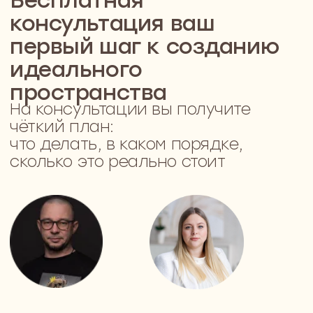
300+ Проектов
Каждый с заботой
о человеке,
а не просто о
квадратных метрах
10+ Лет опыта
Лет работы в дизайне и
управлении проектами
"под-ключ"
100% Проектов
Мы доводим до конца — с
авторским надзором и
контролем на всех этапах
22 500 Кв. метров
Продуманных до мелочей
интерьеров