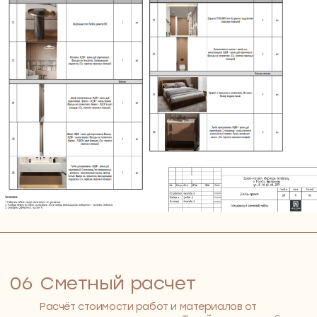
Формируем идею и стиль
Переходим к визуальной части. Подбираем
референсы, палитры, текстуры и материалы.
Всё — чтобы наглядно показать направление,
которое отражает ваш характер и легко
встраивается в образ жизни. Дизайн интерьера
частного пространства требует точной
настройки — и мы это учитываем. Мы не про
модные тренды — про вас
СРОК
1 неделя
ВАШЕ УЧАСТИЕ
согласование концепции,
1 встреча (онлайн / очно)
РЕЗУЛЬТАТ
согласованные ТЗ и стиль
квартиры
03
Продумываем
планировку под вашу
жизнь
Зонируем пространство, расставляем мебель,
учитываем, как вы будете перемещаться по
дому. Всё проектируем с опорой на ваш ритм и
привычки — чтобы в каждой зоне было удобно и
всё находилось на своём месте
СРОК
2 недели