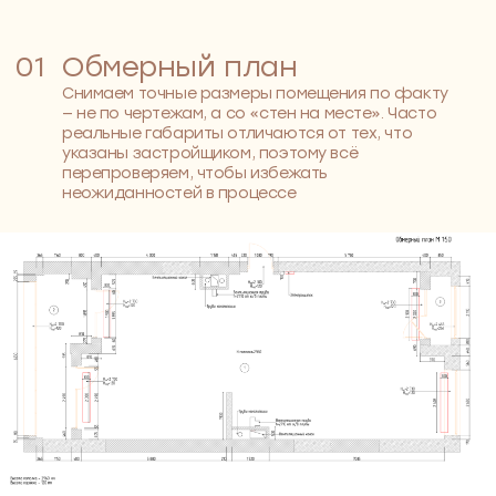
05
Комплектовочная ведомость
Список всех материалов, мебели и декора с
артикулами, объёмами и ценами. Упрощает закупку,
снижает риск ошибок и помогает держать бюджет
под контролем.
Это удобно не только для квартиры, но и для
более сложных объектов — например, дизайн
интерьера коттеджей или таунхаусов