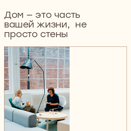
Металлоконструкции
Антресоли для хранения, визуально лёгкие
лестницы, зонирующие перегородки — такие
элементы не только добавляют
функциональности, но и задают характер
пространству.
Мы проектируем конструкции так, чтобы они
выглядели аккуратно при этом служили по делу:
для сна, хранения или разделения зон в
квартире