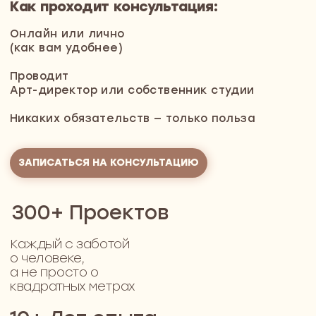
Ошибки начинаются ещё до
стройки
Когда нет чёткого плана, даже
простые вещи оказываются под
вопросом
Мебель не встаёт, как планировалось
Чтобы диван не упирался в дверь, шкаф влезал в
нишу, а розетки не прятались за мебелью
Бюджет расползается
Решения, которые на старте казались выгодными,
оборачиваются переделками и непредвиденными
расходами
Никакой определённости
Без чёткого плана подрядчики постоянно
уточняют детали: где розетки, какая высота у
фартука, какой цвет стен. Всё приходится
решать на ходу — и часто в спешке
В голове — одно, в жизни — другое
Мебель, текстиль и отделка вроде бы выбраны с
умом, но вместе не складываются, будто каждый
элемент из другой истории