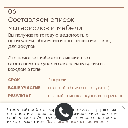
уже входит всё, что нужно:
ЧТО ВХОДИТ В СТОИМОСТЬ?
– обмеры с точными размерами
– планировка с продуманной эргономикой
– 3D-визуализации с точной атмосферой
– полный комплект чертежей
– список материалов, мебели
– расчёт бюджета без скрытых расходов
ДОПОЛНИТЕЛЬНЫЕ УСЛУГИ (ОПЛАЧИВАЮТСЯ
ОТДЕЛЬНО):
Авторский надзор за стройкой
Проектирование индивидуальной мебели и
металлоконструкций
«Умный дом», вентиляция, кондиционирование
Чтобы сайт работал корректно, а также для улучшения
Давайте обсудим проект
его работы и персонализации сервисов, мы используем
и рассчитаем смету
файлы cookie. Оставаясь на сайте, вы соглашаетесь с
их использованием.
Политика конфиденциальности