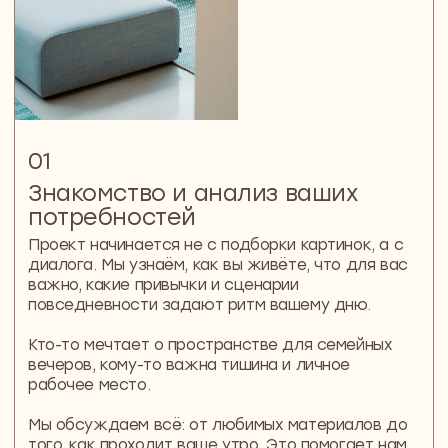
Умный дом
Добавляем автоматизацию: свет, климат, шторы,
безопасность — всё управляется легко и
интуитивно.
Система настраивается под ваш ритм и
работает в фоне. Без перегрузки технологиями —
просто удобно
Авторская мебель на заказ
Мы создаём встроенные системы хранения,
адаптированные под ваши привычки. Кухни
и столы, учитывающие ваш ритм жизни,
и уникальные предметы, которые гармонично
вписываются в пространство и делают его по-
настоящему вашим