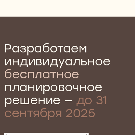
квартиры
05
Готовим точную рабочую
документацию
Разрабатываем полный комплект чертежей:
электрика, сантехника, развертки стен,
мебельные схемы. Всё, что нужно строителям
для чёткого и безошибочного воплощения
проекта — без додумок и переделок