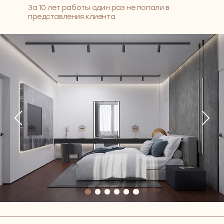
До заключения Договора разработаем для вас
индивидуальное планировочное решение бесплатно.
Чтобы вы увидели, как мы работаем и насколько
способны вас понять.
Приглашаем на встречу-знакомство с Димой,
основателем и генеральным директором NewForm
Обсудим вашу будущую квартиру или дом,
поговорим о видении и приоритетах, сформируем
мудборды и поймем друг друга и ваши цели
И у вас не останется вопросов, что точно NewForm
😉
+7
Политика обработки персональных данных
ПРИЙТИ НА ВСТРЕЧУ-ЗНАКОМСТВО