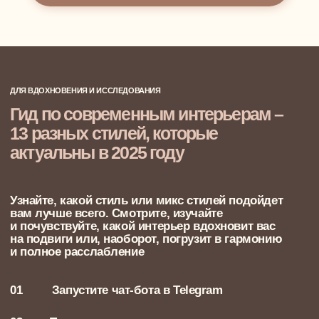
Оплата
Карьера у нас
ПОРТФОЛИО
КОНТАКТЫ
ИП Суконцев Дмитрий Алексеевич
ИНН 550717455085, ОГРНИП 318774600577271
info@newform.studio
ПОЛИТИКА КОНФИДЕНЦИАЛЬНОСТИ