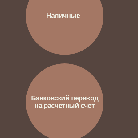
Квартира в Green Park, где все — про
производительность и точность.
Ничего лишнего, только работа, дела и
хардкор
Сергей, стильный московский
предприниматель-холостяк,
поглощенный своим бизнесом
129 м²
ПЯТИКОМНАТНАЯ КВАРТИРА