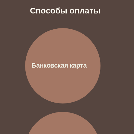
Квартира в апарт-комплексе Loftec,
воздушная и мягкая, с нотками
классицизма и отдельной комнатой для
творчества Ани
Аня, счастливая художница
и обладательница первой
собственной квартиры в Москве
95м²
ТРЕХКОМНАТНАЯ КВАРТИРА