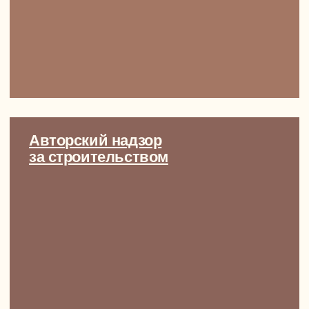
free
ПОЛУЧИТЬ ЖУРНАЛ СО СТИЛЯМИ И РЕФЕРЕНСАМИ
Или просто
приезжайте
к нам в гости
на чашечку кофе
Приглашаем на встречу-знакомство
с Димой, основателем
и генеральным директором
NewForm
Обсудим вашу будущую квартиру
или дом, поговорим о видении
и приоритетах, сформируем
мудборды и поймем друг друга