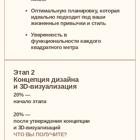
Этап 3
Рабочие чертежи
и документация
15% —
начало работы над чертежами
15% —
после завершения и передачи всей
документации
ЧТО ВЫ ПОЛУЧИТЕ?
Полный комплект технической
документации для строителей,
чтобы ваш интерьер был
реализован точно, как
на визуализациях
Сметы и артикулы всех
материалов и предметов интерьера