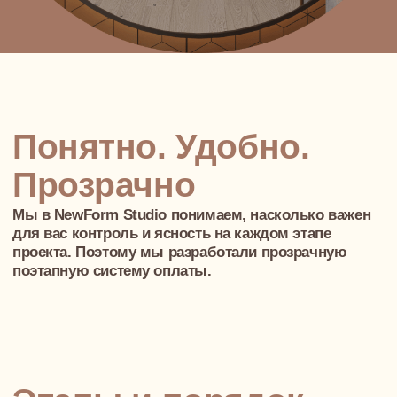
Этапы и порядок
оплаты
Этап 1
Концепция и планировочные
решения
15% —
при старте работы над концепцией
и планировками
15% —
после утверждения
планировочного решения
ЧТО ВЫ ПОЛУЧИТЕ?
Согласованную концепцию: стиль,
настроение, мудборды, сценарии
жизни
Оптимальную планировку, которая
идеально подходит под ваши
жизненные привычки и стиль