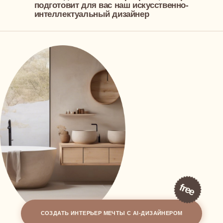
Дизайн-проект двухуровневой квартиры
Дизайн-проект квартиры для сдачи в аренду
Дизайн-проект квартиры для инвестиций
Дизайн-проект апартаментов
Дизайн-проект дома
Дизайн-проект пентхауса
Дизайн-проект коттеджа
Дизайн-проект таунхауса
АВТОРСКИЙ НАДЗОР
КОМПЛЕКТАЦИЯ
ГОТОВЫЕ ДИЗАЙН-РЕШЕНИЯ
О СТУДИИ
КАРТА
САЙТА
О студии
Отзывы
БЛОГ
Реквизиты