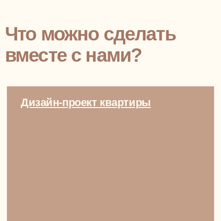
БУДУЩЕЕ УЖЕ ТУТ
СОЗДАЙТЕ
ИНТЕРЬЕР МЕЧТЫ
С AI-ДИЗАЙНЕРОМ
ЗА 5 МИНУТ 🤎
01
Запустите чат-бота в Telegram
02
Пройдите простой тест из 10 вопросов с
вариантами ответа, займет 2 минуты
03
Наслаждайтесь ai-интерьерами, которые
подготовит для вас наш искусственно-
интеллектуальный дизайнер