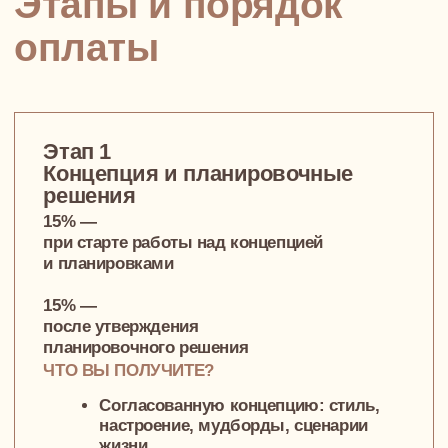
Уверенность в
функциональности каждого
квадратного метра
Этап 2
Концепция дизайна
и 3D-визуализация
20% —
начало этапа
20% —
после утверждения концепции
и 3D-визуализаций
ЧТО ВЫ ПОЛУЧИТЕ?
Фото-реалистичные 3D-
визуализации, которые отражают
ваш вкус и уникальный стиль
жизни
Возможность заранее увидеть, как
будет выглядеть ваше
пространство, и внести
необходимые корректировки