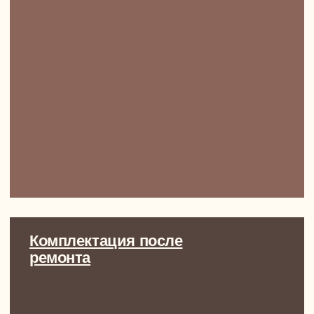
и ваши цели
+7
Политика обработки персональных данных
ПРИЙТИ НА ВСТРЕЧУ-ЗНАКОМСТВО
ТОПОВЫЙ TG-КАНАЛ ОТ NEWFORM