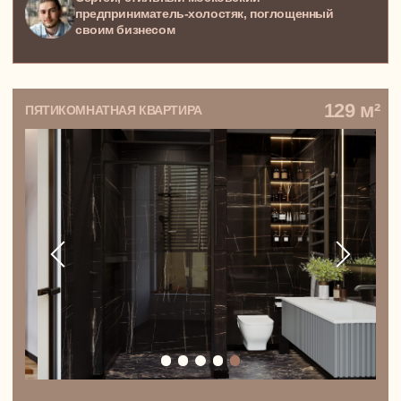
людей превращаются
в восхитительные интерьеры.
Приходите читать и вдохновляться!
БЕГУ ЧИТАТЬ ВАШ TG-КАНАЛ
+7 (495) 492 36 91
WhatsApp
Telegram
Москва, Золоторожский Вал,
дом 11, строение 22