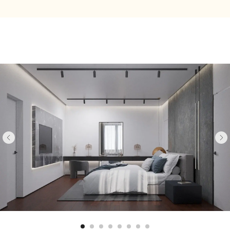
Понравились
решения? Давайте
обсудим ваш
проект
Приглашаем на встречу-знакомство
с Димой, основателем и генеральным
директором NewForm
Обсудим вашу будущую квартиру или
дом, поговорим о видении
и приоритетах, сформируем мудборды
и поймем друг друга и ваши цели