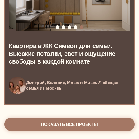
Дизайн-проект квартиры для инвестиций
Дизайн-проект апартаментов
Дизайн-проект дома
Дизайн-проект пентхауса
Дизайн-проект коттеджа
Дизайн-проект таунхауса
АВТОРСКИЙ НАДЗОР
КОМПЛЕКТАЦИЯ
ГОТОВЫЕ ДИЗАЙН-РЕШЕНИЯ
О СТУДИИ
КАРТА
САЙТА
О студии
Отзывы
БЛОГ
Реквизиты
Оплата