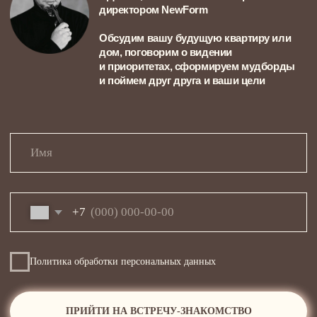
Квартира в апарт-комплексе Loftec,
воздушная и мягкая, с нотками
классицизма и отдельной комнатой для
творчества Ани
Аня, счастливая художница
и обладательница первой собственной
квартиры в Москве
95м²
ТРЕХКОМНАТНАЯ КВАРТИРА