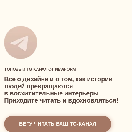
Карьера у нас
ПОРТФОЛИО
КОНТАКТЫ
ИП Суконцев Дмитрий Алексеевич
ИНН 550717455085, ОГРНИП 318774600577271
info@newform.studio
ПОЛИТИКА КОНФИДЕНЦИАЛЬНОСТИ