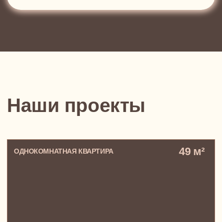
Квартира в Green Park, где все — про
производительность и точность.
Ничего лишнего, только работа, дела и
хардкор
Сергей, стильный московский
предприниматель-холостяк, поглощенный
своим бизнесом
129 м²
ПЯТИКОМНАТНАЯ КВАРТИРА