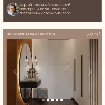
Все о дизайне и о том, как истории
людей превращаются
в восхитительные интерьеры.
Приходите читать и вдохновляться!
БЕГУ ЧИТАТЬ ВАШ TG-КАНАЛ
+7 (495) 492 36 91
WhatsApp
Telegram
Москва,
Золоторожский Вал, дом 11,