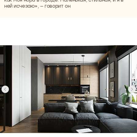
Понравились
решения?
Давайте обсудим
ваш проект
Приглашаем на встречу-знакомство
с Димой, основателем
и генеральным директором
NewForm
Обсудим вашу будущую квартиру
или дом, поговорим о видении
и приоритетах, сформируем
мудборды и поймем друг друга
и ваши цели