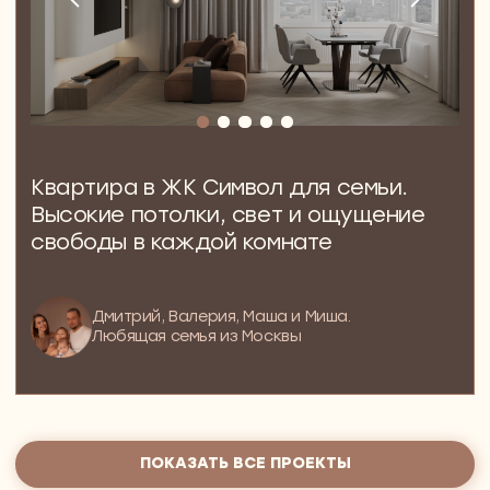
Дизайн-проект квартиры для сдачи в аренду
Дизайн-проект квартиры для инвестиций
Дизайн-проект апартаментов
Дизайн-проект дома
Дизайн-проект пентхауса
Дизайн-проект коттеджа
Дизайн-проект таунхауса
АВТОРСКИЙ НАДЗОР
КОМПЛЕКТАЦИЯ
ГОТОВЫЕ ДИЗАЙН-РЕШЕНИЯ
О СТУДИИ
КАРТА
САЙТА
О студии
Отзывы
БЛОГ
Реквизиты