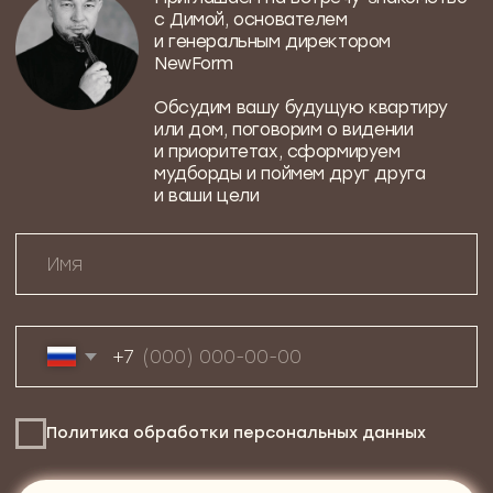
Квартира в апарт-комплексе Loftec,
воздушная и мягкая, с нотками
классицизма и отдельной комнатой
для творчества Ани
Аня, счастливая художница
и обладательница первой собственной
квартиры в Москве
95м²
ТРЕХКОМНАТНАЯ КВАРТИРА