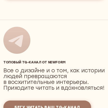
Оплата
Карьера у нас
ПОРТФОЛИО
КОНТАКТЫ
ИП Суконцев Дмитрий Алексеевич
ИНН 550717455085, ОГРНИП 318774600577271
info@newform.studio
ПОЛИТИКА КОНФИДЕНЦИАЛЬНОСТИ