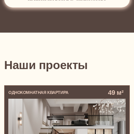
Квартира в Green Park, где все — про
производительность и точность.
Ничего лишнего, только работа, дела и
хардкор
Сергей, стильный московский
предприниматель-холостяк, поглощенный
своим бизнесом
129 м²
ПЯТИКОМНАТНАЯ КВАРТИРА