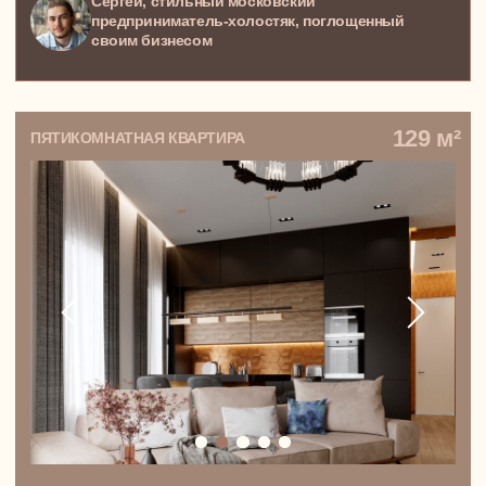
Все о дизайне и о том, как истории
людей превращаются
в восхитительные интерьеры.
Приходите читать и вдохновляться!
БЕГУ ЧИТАТЬ ВАШ TG-КАНАЛ
+7 (495) 492 36 91
WhatsApp
Telegram
Москва, Золоторожский Вал,
дом 11, строение 22