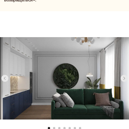
Понравились
решения? Давайте
обсудим ваш
проект
Приглашаем на встречу-знакомство
с Димой, основателем и генеральным
директором NewForm
Обсудим вашу будущую квартиру или
дом, поговорим о видении
и приоритетах, сформируем мудборды
и поймем друг друга и ваши цели