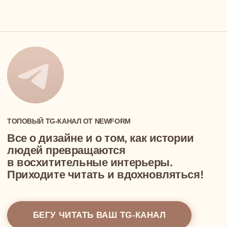
Карьера у нас
ПОРТФОЛИО
КОНТАКТЫ
ИП Суконцев Дмитрий Алексеевич
ИНН 550717455085, ОГРНИП 318774600577271
info@newform.studio
ПОЛИТИКА КОНФИДЕНЦИАЛЬНОСТИ