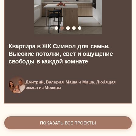
Дизайн-проект квартиры для сдачи в аренду
Дизайн-проект квартиры для инвестиций
Дизайн-проект апартаментов
Дизайн-проект дома
Дизайн-проект пентхауса
Дизайн-проект коттеджа
Дизайн-проект таунхауса
АВТОРСКИЙ НАДЗОР
КОМПЛЕКТАЦИЯ
ГОТОВЫЕ ДИЗАЙН-РЕШЕНИЯ
О СТУДИИ
КАРТА
САЙТА
О студии
Отзывы
БЛОГ
Реквизиты
Оплата