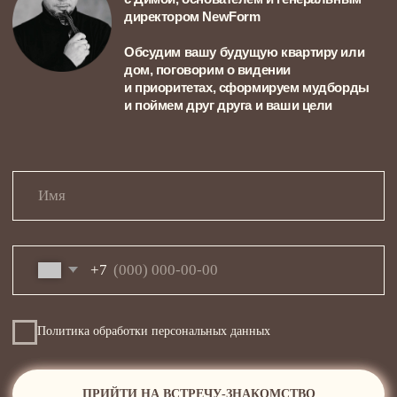
Квартира в апарт-комплексе Loftec,
воздушная и мягкая, с нотками
классицизма и отдельной комнатой для
творчества Ани
Аня, счастливая художница
и обладательница первой собственной
квартиры в Москве
95м²
ТРЕХКОМНАТНАЯ КВАРТИРА