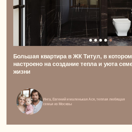
ТОПОВЫЙ TG-КАНАЛ ОТ NEWFORM
Все о дизайне и о том, как истори
людей превращаются
в восхитительные интерьеры.
Приходите читать и вдохновлятьс
БЕГУ ЧИТАТЬ ВАШ TG-КАНАЛ