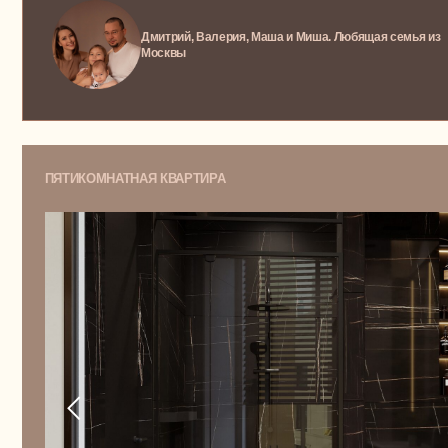
Большая квартира в ЖК Титул, в котором все
настроено на создание тепла и уюта семейной
жизни
Инга, Евгений и маленькая Ася, теплая любящая
семья из Москвы