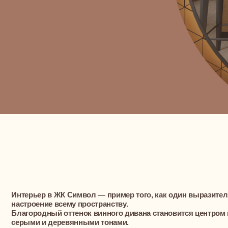
Интерьер в
ЖК Символ
— пример того, как один выразительный э
настроение всему пространству.
Благородный оттенок винного дивана становится центром компози
серыми и деревянными тонами.
Минималистичная мебель и чистые линии подчеркивают современ
большие окна наполняют её светом.
Это интерьер, в котором энергия цвета и простота формы создают
индивидуальности