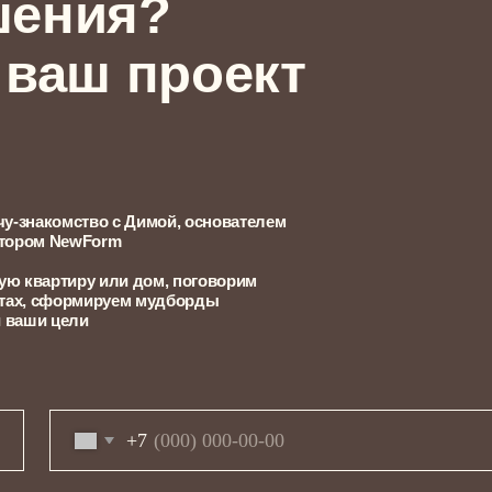
омство с Димой, основателем
NewForm
тиру или дом, поговорим
формируем мудборды
цели
+7
П