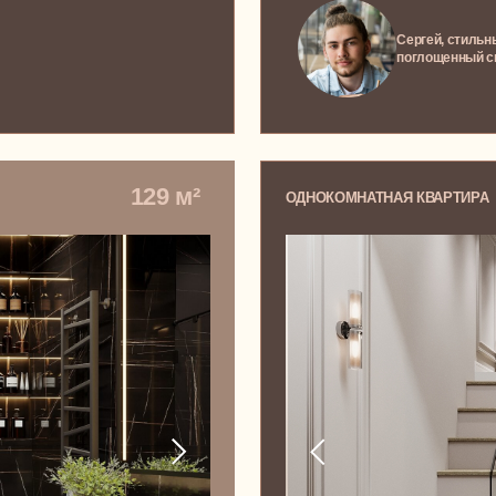
Квартира в апарт-комплексе Lo
с нотками классицизма и отд
творчества Ани
Аня, счастливая художница и обл
собственной квартиры в Москве