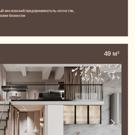
ftec, воздушная и мягкая,
ельной комнатой для
адательница первой