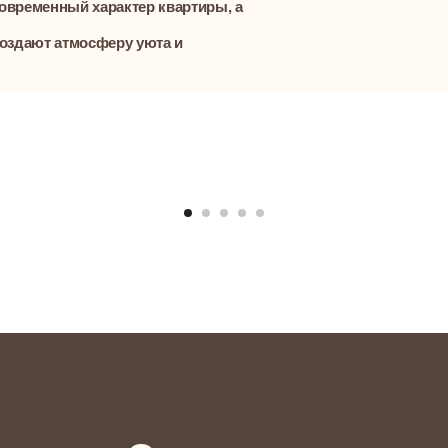
ния?
аш проект