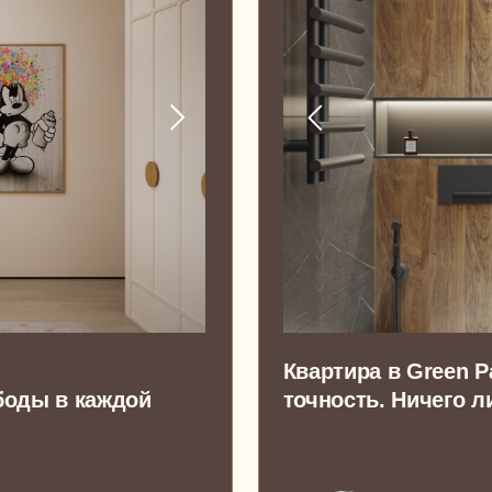
Квартира в Green Park, где в
в каждой
точность. Ничего лишнего, тол
Сергей, стильный московский пре
поглощенный своим бизнесом
129 м²
ОДНОКОМНАТНАЯ КВАРТИРА