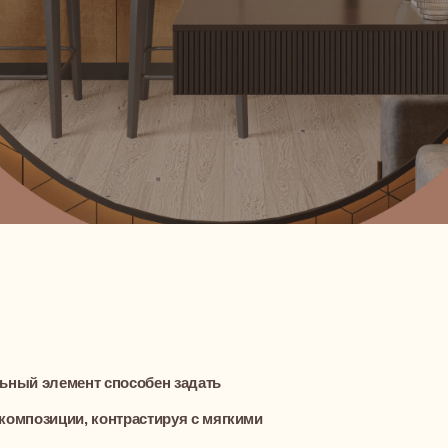
лемент способен задать
ции, контрастируя с мягкими
ный характер квартиры, а
 атмосферу уюта и