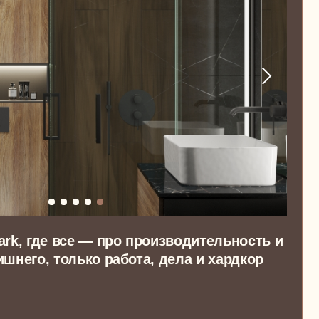
се — про производительность и
ько работа, дела и хардкор
дприниматель-холостяк,
49 м²