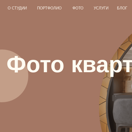
О СТУДИИ
О СТУДИИ
ПОРТФОЛИО
ПОРТФОЛИО
ФОТО
ФОТО
УСЛУГИ
УСЛУГИ
БЛОГ
БЛОГ
КОНТ
КОНТ
Фото кварти