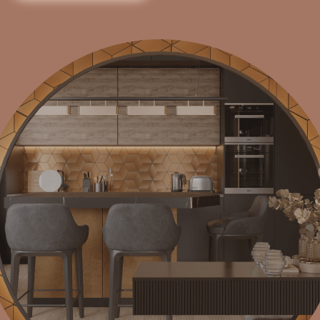
Интерьер в
ЖК Символ
сочетает современную эстетику с
мягкой, домашней атмосферой.
Нежная палитра пастельных оттенков, плавные линии
мебели и продуманное освещение формируют ощущение
спокойствия и уюта.