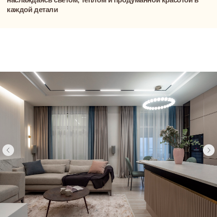
Понравились
решения? Давайте
обсудим ваш
проект
Приглашаем на встречу-знакомство
с Димой, основателем и генеральным
директором NewForm
Обсудим вашу будущую квартиру или
дом, поговорим о видении
и приоритетах, сформируем мудборды
и поймем друг друга и ваши цели