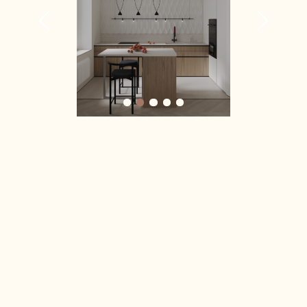
Дизайн-проект пятикомнатной квартиры
Дизайн-проект двухуровневой квартиры
Дизайн-проект квартиры для сдачи в аренду
Дизайн-проект квартиры для инвестиций
Дизайн-проект апартаментов
Дизайн-проект дома
Дизайн-проект пентхауса
Дизайн-проект коттеджа
Дизайн-проект таунхауса
АВТОРСКИЙ НАДЗОР
КОМПЛЕКТАЦИЯ
ГОТОВЫЕ ДИЗАЙН-РЕШЕНИЯ
О СТУДИИ
КАРТА
САЙТА
О студии