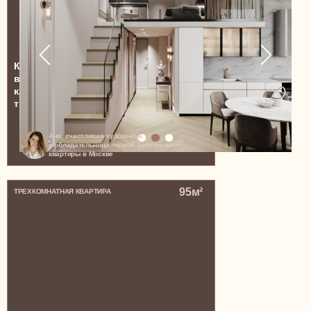
Квартира в апарт-комплексе Loftec,
воздушная и мягкая, с нотками
классицизма и отдельной комнатой для
творчества Ани
Аня, счастливая художница
и обладательница первой собственной
квартиры в Москве
95м²
ТРЕХКОМНАТНАЯ КВАРТИРА