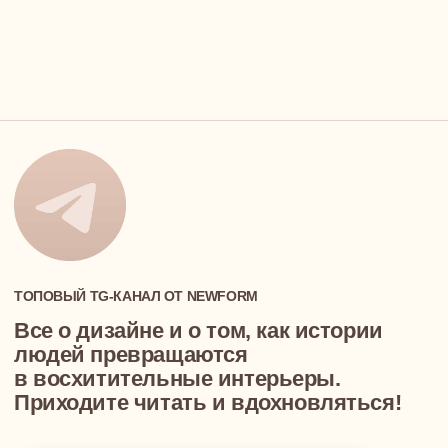
Отзывы
БЛОГ
Реквизиты
Оплата
Карьера у нас
ПОРТФОЛИО
КОНТАКТЫ
ИП Суконцев Дмитрий Алексеевич
ИНН 550717455085, ОГРНИП 318774600577271
info@newform.studio
ПОЛИТИКА КОНФИДЕНЦИАЛЬНОСТИ