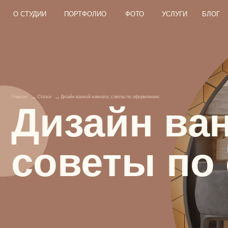
О СТУДИИ
О СТУДИИ
ПОРТФОЛИО
ПОРТФОЛИО
ФОТО
ФОТО
УСЛУГИ
УСЛУГИ
БЛОГ
БЛОГ
КОНТ
КОНТ
→
→
Главная
Статьи
Дизайн ванной комнаты: советы по оформлению
Дизайн ван
советы по 