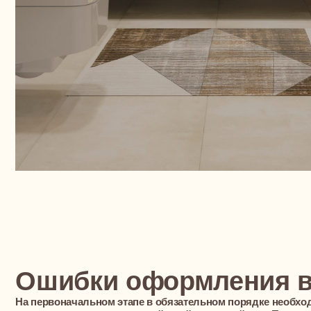
Ошибки оформления ван
На первоначальном этапе в обязательном порядке необходимо соз
отвечать за координацию действий в дальнейшем. После этого мо
непосредственному разрешению вопроса оформления ванной ком
ошибок, допускаемых исполнителями при этом. Наиболее частые 
1) Некорректный выбор цветовой гаммы.
Выбор общего цветового фона в комнате — это дело индивидуальн
придерживаться общеизвестных рекомендаций при решении данно
ошибкой при оформлении является использование слишком тёмно
чего в комнате создаётся гнетущая и напряжённая атмосфера. Ван
релаксации, поэтому здесь целесообразнее всего использоваться
создать атмосферу непринуждённости и расслабленности. Обилие
распространённая ошибка, допускаемая при оформлении ванной. Б
свидетельствовать об отсутствии чувства стиля у владельца квар
безвкусицу. Грамотное и умелое сочетание основной цветовой на
оттенками, дополняющими общую картину, способствует достиже