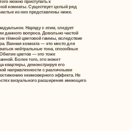
визуального расширения имеющего
зование пространства.
ди ванной комнаты следует
ство времени решению вопроса,
использования территории.
странства на зоны способствует
комфорта. Во избежание этого
пользования громоздкой мебели,
ональной. По этим причинам
т установка встроенных