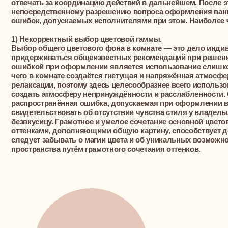
следует забывать о магии цвета и об уникальных возможностях 
пространства путём грамотного сочетания оттенков.
2) Нерациональное исполь
С учётом ограничения площа
уделять достаточное количе
касающегося рационального 
Неграмотное разделение про
возникновению ощущения дис
необходимо отказаться от ис
которая не является функци
полностью оправданным буде