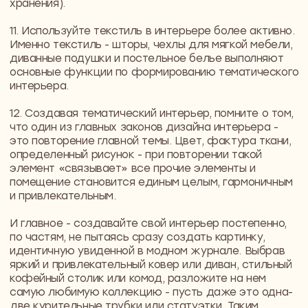
Давайте обсудим
ваш проект
Приглашаем на встречу-знакомство
с Димой, основателем
и генеральным директором
NewForm
Обсудим вашу будущую квартиру
или дом, поговорим о видении
и приоритетах, сформируем
мудборды и поймем друг друга
и ваши цели
+7
Политика обработки персональных данных
ПРИЙТИ НА ВСТРЕЧУ-ЗНАКОМСТВО