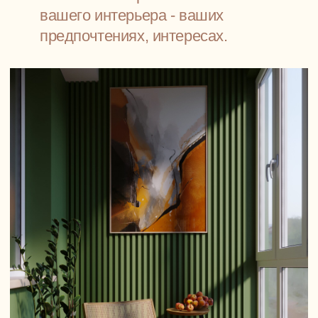
и привлекательным.
И главное - создавайте свой интерьер постепенно,
по частям, не пытаясь сразу создать картинку,
идентичную увиденной в модном журнале. Выбрав
яркий и привлекательный ковер или диван, стильный
кофейный столик или комод, разложите на нем
самую любимую коллекцию - пусть даже это одна-
две курительные трубки или статуэтки. Таким
образом вы создадите не просто тематический
интерьер, но интерьер, который будет наилучшим
образом отвечать вашим пожеланиям.