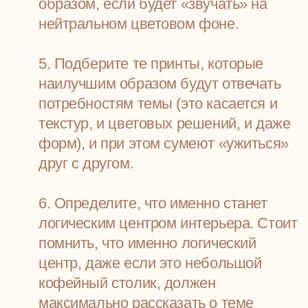
то ни было, или выполняете какие-либо поделки
своими руками, то обязательно оставьте свободное
место для размещения вышеуказанных элементов
интерьера. Их можно разложить по полкам,
тумбочкам, каминным доскам. Если ваша страсть -
фотография, то задумайтесь над размещением на
стенах различных фотографий в соответствующих
общему стилю рамках. Впрочем, это касается не
только любителей фотографии: любой постер,
профессионально оформленный, может создать
неповторимую атмосферу в помещении.
10. Помните об ограниченном пространстве
практически любого помещения в современном
типовом доме. Этот факт означает, что тема
должна быть выражена не только декоративно, но и
практично. А это означает, в первую очередь,
наличие ящиков для белья (в том числе - для его
хранения).
11. Используйте текстиль в интерьере более активно.
Именно текстиль - шторы, чехлы для мягкой мебели,
диванные подушки и постельное белье выполняют
основные функции по формированию тематического
интерьера.
12. Создавая тематический интерьер, помните о том,
что один из главных законов дизайна интерьера -
это повторение главной темы. Цвет, фактура ткани,
определенный рисунок - при повторении такой
элемент «связывает» все прочие элементы и
помещение становится единым целым, гармоничным