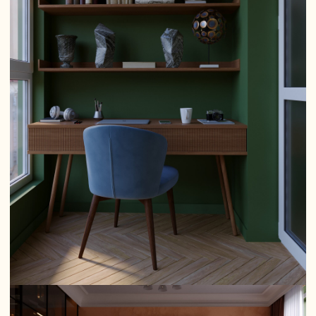
12 советов, которые позволят
вам создать тематический
интерьер
Существует ряд секретов, которые необходимо
помнить, если вы действительно хотите создать
тематический интерьер. Этот набор советов можно
назвать путеводителем по миру тематических
интерьеров.
1. Найдите «свою» тему. Для этого стоит
просмотреть побольше дизайнерских журналов,
специализированных сайтов в интернете. Не
исключено, что вы обнаружите воплощение «своей»
темы в самом неожиданном месте.
2. Продумайте компромиссную тему. Это
необходимо, если в доме живут и другие члены
семьи. В этом случае стоит собрать всех вместе, за
семейным столом или в гостиной, и записать идеи
каждого члена семьи относительно будущего
интерьера. Это касается и образов, и расцветок, и
стилей.