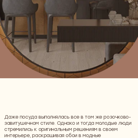
Даже посуда выполнялась все в том же розочково-
завитушечном стиле. Однако и тогда молодые люди
стремились к оригинальным решениям в своем
интерьере, раскрашивая обои в модные
леопардовые цвета и рассматривая иностранные
журналы.
Даже после того, как на прилавках появилось
огромное количество разнообразных вариантов
решений для интерьера, это не сделало наши дома
более стильными. Просто потому, что создание
тематических интерьеров не входило в перечень
привычных навыков. И многоцветье в магазинах,
магазинчиках и строительных павильонах в
большинстве случаев не позволяет создать
действительно тематический интерьер на
осмысленном уровне.