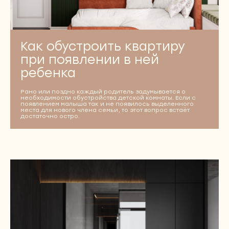
Как обустроить квартиру
при появлении в ней
ребенка
Рано или поздно каждый родитель задумывается о
необходимости обустройства детской комнаты. Если с
появлением малыша так и не появилось выделенного
места для нового члена семьи, то этот вопрос встаёт
достаточно остро.