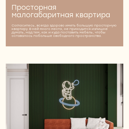
info@newform.studio
Просторная
ПОЛИТИКА КОНФИДЕНЦИАЛЬНОСТИ
малогабаритная квартира
Согласитесь, всегда здорово иметь большую просторную
квартиру. В ней много места, не приходится излишне
думать, над тем, как и куда поставить мебель, чтобы
оставалось побольше свободного пространства.