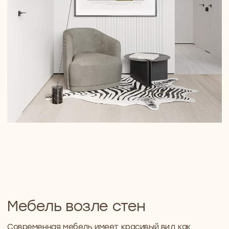
Высота штор
Многие вешают шторы таким образом, чтобы они
оказались на уровне оконных рам или же чуть ниже/
выше них. Конечно же, это особо на дизайн
интерьера не влияет, но следует помнить, что
шторы, развешенные по всей высоте стены –
отличный способ, который зрительно поможет
расширить пространство.
Предметы декора
Довольно часто для обустройства помещений
многие используют большое количество различных
декоративных элементов (фото, статуэтки, вазы,
картины и т.п.). Чрезмерное количество такой
"приятной ерунды" может испортить дизайн
помещений, поэтому следует отдать предпочтение
чему-то одному.