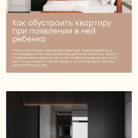
Как обустроить квартиру
при появлении в ней
ребенка
Рано или поздно каждый родитель задумывается о
необходимости обустройства детской комнаты. Если с
появлением малыша так и не появилось выделенного
места для нового члена семьи, то этот вопрос встаёт
достаточно остро.