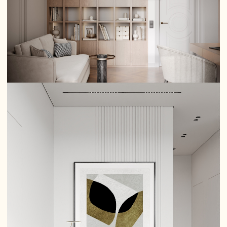
спереди, так и сзади, поэтому необязательно
ставить кресла, кровать или диван впритык к стене.
В идеале объемная мебель идеально послужит для
разграничения комнат.
После грамотной расстановки мебели
освобождается много места в отличие от того
случая, когда мебель ставится вплотную к стенам.
Размеры ковров и паласов
Большой ковер "поглощает" комнату, а чересчур
маленький – портит вид! Если ковер средних
размеров, то следует разместить его в центре
помещения и уместить на нем всю имеющуюся в
комнате мебель. В том случае, если мебель
расположена у стены, следует постелить ковер так,
чтобы две передние ножки мебели оказались на
нем. А вот маленький коврик можно постелить под
журнальный столик.
Мебель и ее габариты
При планировке дизайна интерьера не стоит
забывать о масштабах и пропорциях! Поэтому перед
покупкой мебели необходимо уточнить размеры
помещений, для которых они будут предназначены.
Также можно воспользоваться малярным скотчем, с
помощью которого "визуально" размещают еще не
купленную мебель. Это создаст наглядный образ
того, как выглядело бы пространство после
расстановки предметов интерьера.