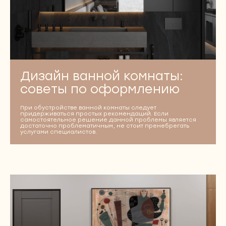
Дизайн ванной комнаты:
советы по оформлению
При обустройстве ванной комнаты следует
придерживаться простых рекомендаций. Если
самостоятельное решение данной проблемы является
достаточно проблематичным, не стоит пренебрегать
услугами специалистов.