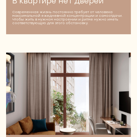
В квартире нет дверей
Дизайн-проект дома
Современная жизнь постоянно требует от человека
Дизайн-проект пентхауса
максимальной ежедневной концентрации и самоотдачи.
Чтобы жить в нужном настроении и ритме нужно иметь
Дизайн-проект коттеджа
соответствующую для этого обстановку.
Дизайн-проект таунхауса
АВТОРСКИЙ НАДЗОР
КОМПЛЕКТАЦИЯ
ГОТОВЫЕ ДИЗАЙН-РЕШЕНИЯ
О СТУДИИ
КАРТА
САЙТА
О студии
Отзывы
БЛОГ
Реквизиты
Оплата
Карьера у нас
ПОРТФОЛИО
КОНТАКТЫ
ИП Суконцев Дмитрий Алексеевич
ИНН 550717455085, ОГРНИП 318774600577271