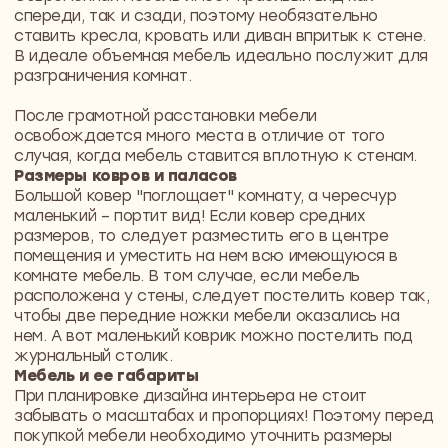
Балкон
Многие попросту забывают о такой «комнате», как
балкон. Но если грамотно подойти к этому делу, то
даже небольшой балкончик можно оборудовать в
комфортную комнату для отдыха или превратить
его в рабочий кабинет!
Богатая фантазия и вышеперечисленные советы
прекрасно помогут создать красивый дизайн
интерьера даже новичку! Главное при этом, не
допускать ошибок!