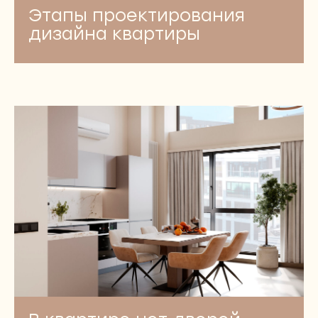
Этапы проектирования
дизайна квартиры
УСЛУГИ
ПОЛНЫЙ ДИЗАЙН-ПРОЕКТ
Эскизный проект
PREMIUM-проект
Дизайн-проект квартиры
Дизайн-проект квартиры студии
Дизайн-проект однокомнатной квартиры
Дизайн-проект двухкомнатной квартиры
Дизайн-проект трехкомнатной квартиры
Дизайн-проект четырехкомнатной квартиры
Дизайн-проект пятикомнатной квартиры
Дизайн-проект двухуровневой квартиры
Дизайн-проект квартиры для сдачи в аренду
Дизайн-проект квартиры для инвестиций
Дизайн-проект апартаментов