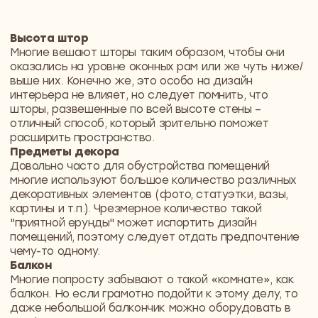
Понравились
решения?
Давайте обсудим
ваш проект
Приглашаем на встречу-знакомство
с Димой, основателем
и генеральным директором
NewForm
Обсудим вашу будущую квартиру
или дом, поговорим о видении
и приоритетах, сформируем
мудборды и поймем друг друга
и ваши цели
+7
Политика обработки персональных данных