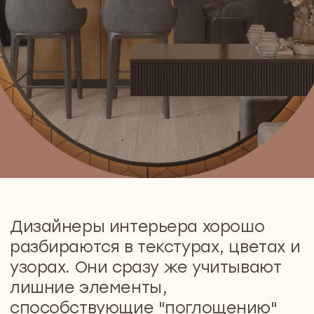
узорах. Они сразу же учитывают
лишние элементы,
способствующие "поглощению"
пространства и создают
прекрасный дизайн. Но что
делать, если на услуги
специалиста не хватает
финансов? Все совсем не так
сложно, как могло бы показаться
на первый взгляд!
Достаточно следовать
нижеперечисленным советам,
которые обезопасят от самых
распространенных ошибок в
данной сфере деятельности.
Плохое освещение
Многие ограничиваются лишь потолочным
освещением. Это грубая ошибка! Для того чтобы
комната выглядела красиво, следует использовать
различные виды освещения. Например, для