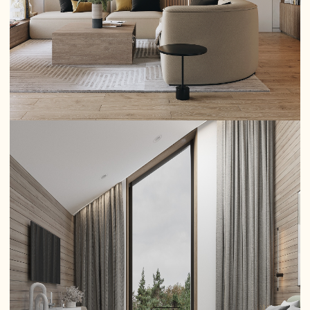
Третье правило дизайна – соразмерность. Размеры всех
вещей в квартире должны соответствовать размеру
помещения. Поэтому такая информация, как площадь всей
квартиры и каждой комнаты в отдельности, характер
предполагаемого освещения, строительные материалы
для отделки, влияние климатических условий должны
быть обязательно учтены при разработке дизайн-проекта.
К примеру, импортная суперсовременная стиральная
машина может занять половину ванной комнаты и
помешать владельцу умываться. А большая и красивая
корпусная мебель абсолютно не будет смотреться в
малогабаритной однокомнатной квартире, потому что
занимает половину площади единственной комнаты.
Декорирование также своего рода искусство. В нем есть
свои правила, знание которых поможет создать
гармоничное и уютное помещение для комфортной жизни.