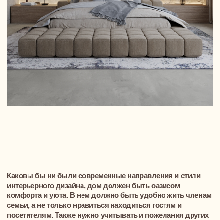
В заключение хочется сказать, что
прежде, чем приступить к ремонтно-
строительным работам, нужно
продумать все до мелочей, начиная
от цвета стен и заканчивая обивкой
табуреток. Пусть
подготовительный
этап
немного затянется. Зато
созданный интерьер получится