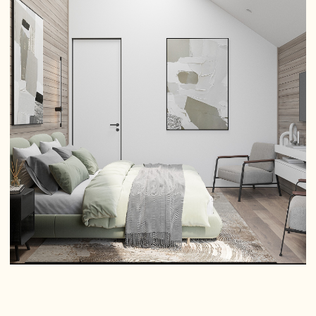
интерьерного дизайна, дом должен быть оазисом
комфорта и уюта. В нем должно быть удобно жить членам
семьи, а не только нравиться находиться гостям и
посетителям. Также нужно учитывать и пожелания других
обитателей квартиры. Ведь подоконники, заставленные
колючими кактусами – любимыми растениями хозяйки,
могут доставить массу неудобств хозяину квартиры и
маленьким любопытным детям.