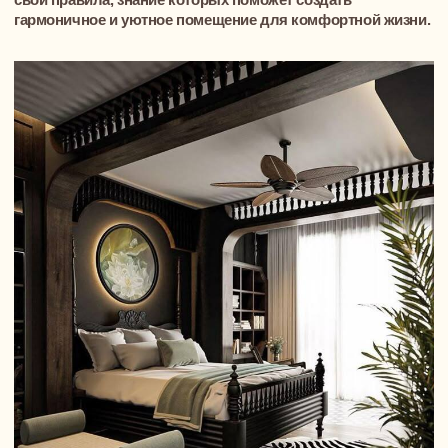
(вышитые или самостоятельно
нарисованные), собственноручно
изготовленные куклы, диванные
подушки, красивые фотографии. Таким
образом, в доме должна жить душа
хозяев, а не копия чужой идеи.
Дизайн ванной комнаты предполагает
сочетание функциональности с комфортом
и современными тенденциями. Она не
должна сильно выделяться на фоне других
помещений. Выбирая направление
оформления, материалы и сантехнику,
следует ориентироваться на то, что в этом
помещении всегда повышенная влажность,
и поэтому материалы должны быть
стойкими к воздействию данного фактора.
И последнее правило: не нужно