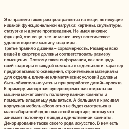
Каковы бы ни были современные направления и стили
интерьерного дизайна, дом должен быть оазисом
комфорта и уюта. В нем должно быть удобно жить членам
семьи, а не только нравиться находиться гостям и
посетителям. Также нужно учитывать и пожелания других
обитателей квартиры. Ведь подоконники, заставленные
колючими кактусами – любимыми растениями хозяйки,
могут доставить массу неудобств хозяину квартиры и
маленьким любопытным детям.
Далее, в дизайне должна присутствовать
идея, которая объединит пространство и
сделает его единым целым, без
выпирающих углов и неуместных
акцентов, но при этом должна быть явно
видна индивидуальность. Такой штрих в
дом могут привнести: какая-то
интересная, необычная мебель,
самодельные картины на стенах