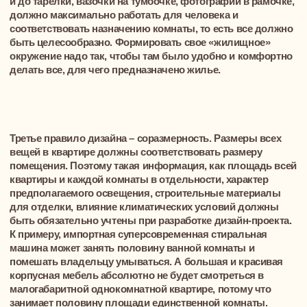
Правило второе – эстетика. Все предметы в квартире или
доме должны быть красивыми и формировать
эстетичный интерьер. Вещи, которые утратили стильный
внешний вид и потеряли практичность, в доме находиться
не должны. Но здесь важно помнить, что эстетика не
должна преобладать перед функционалом. Это значит, что
не нужно в коридоре на стену вешать красивые оленьи
рога, если потом придется пригибаться, чтобы пройти в
комнату. И прежде, чем затеять укладку дорогого и,
несомненно, красивого коврового покрытия, неплохо
подумать, достаточно ли будет сил, времени и средств,
чтобы ухаживать за ним.