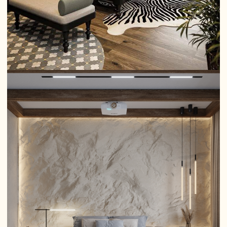
загромождать пространство большим
количеством вещей. Большая
негармоничная коллекция пивных кружек
или керамических котов, выставленных в
количестве 200 экземпляров, загромождает
пространство, ухудшает восприятие всего
помещения в целом. Тогда как несколько
статуэток создадут ощущение свободы и
воздушности пространства