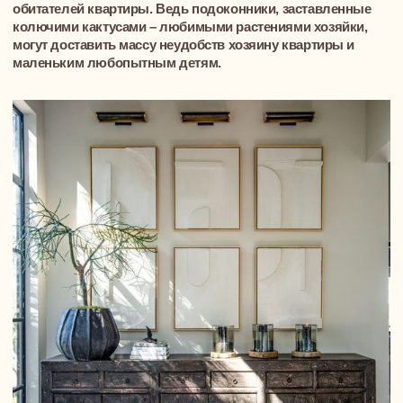
уникальным и будет радовать
обитателей квартиры долгие годы
Понравились
решения? Давайте
обсудим ваш
проект
Приглашаем на встречу-знакомство
с Димой, основателем и генеральным
директором NewForm
Обсудим вашу будущую квартиру или
дом, поговорим о видении
и приоритетах, сформируем мудборды
и поймем друг друга и ваши цели