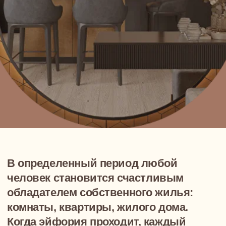
обладателем собственного жилья:
комнаты, квартиры, жилого дома.
Когда эйфория проходит, каждый
владелец задумывается над тем, что
делать дальше. Как сделать ремонт,
какую выбрать мебель, и как ее
грамотно расставить, какое выбрать
освещение и т. д. Если ранее не
приходилось заниматься
оформлением интерьера, может
показаться, что, собственно говоря,
никакой сложности нет. Но при
ближайшем рассмотрении
оказывается, что любимая люстра не
подходит для гостиной, а старинная
этажерка, доставшаяся в наследство
от бабушки, вообще, не находит себе
места в квартире. Конечно, можно
попытаться оформить квартиру
самостоятельно, совершая массу
ошибок и успешно их исправляя. А