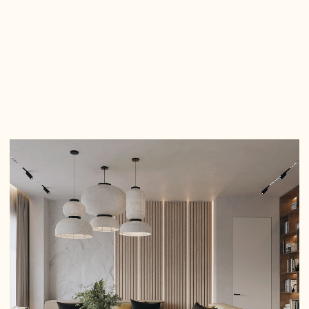
Четыре правила
комфортного
дизайна интерьера квартиры
Итак, правило первое. Жилье для его обитателей должно
быть максимально функциональным. Постулат о том, что
дом – для человека, а никак не наоборот, на стадии
разработки дизайна должен быть определяющим. Это
значит, что буквально все в доме – от порога, стен, потолка
и до тарелки, вазочки на тумбочке, фотографии в рамочке,
должно максимально работать для человека и
соответствовать назначению комнаты, то есть все должно
быть целесообразно. Формировать свое «жилищное»
окружение надо так, чтобы там было удобно и комфортно
делать все, для чего предназначено жилье.