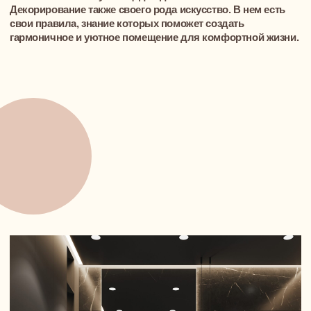
Это правило также распространяется на вещи, не несущие
никакой функциональной нагрузки: картины, скульптуры,
статуэтки и другие произведения. Не имея никаких
функций, эти вещи, тем не менее несут эстетическое
удовлетворение хозяину квартиры.
Третье правило дизайна – соразмерность. Размеры всех
вещей в квартире должны соответствовать размеру
помещения. Поэтому такая информация, как площадь
всей квартиры и каждой комнаты в отдельности, характер
предполагаемого освещения, строительные материалы
для отделки, влияние климатических условий должны
быть обязательно учтены при разработке дизайн-проекта.
К примеру, импортная суперсовременная стиральная
машина может занять половину ванной комнаты и
помешать владельцу умываться. А большая и красивая
корпусная мебель абсолютно не будет смотреться в
малогабаритной однокомнатной квартире, потому что
занимает половину площади единственной комнаты.
Декорирование также своего рода искусство. В нем есть
свои правила, знание которых поможет создать