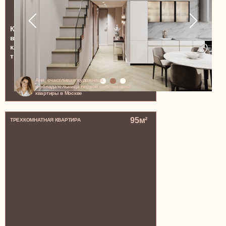
Квартира в апарт-комплексе Loftec,
воздушная и мягкая, с нотками
классицизма и отдельной комнатой для
творчества Ани
Аня, счастливая художница
и обладательница первой собственной
квартиры в Москве
95м²
ТРЕХКОМНАТНАЯ КВАРТИРА