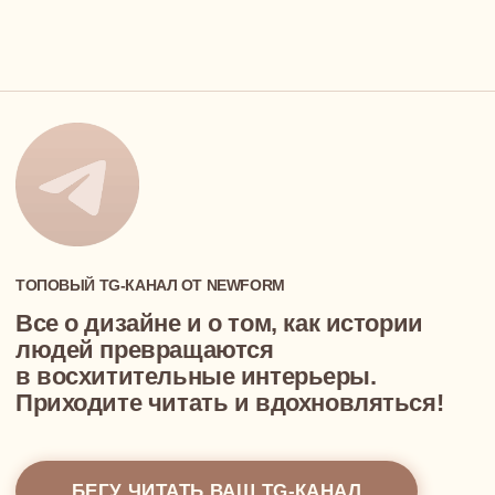
Оплата
Карьера у нас
ПОРТФОЛИО
КОНТАКТЫ
ИП Суконцев Дмитрий Алексеевич
ИНН 550717455085, ОГРНИП 318774600577271
info@newform.studio
ПОЛИТИКА КОНФИДЕНЦИАЛЬНОСТИ