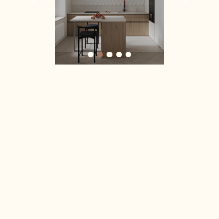
Дизайн-проект квартиры для сдачи в аренду
Дизайн-проект квартиры для инвестиций
Дизайн-проект апартаментов
Дизайн-проект дома
Дизайн-проект пентхауса
Дизайн-проект коттеджа
Дизайн-проект таунхауса
АВТОРСКИЙ НАДЗОР
КОМПЛЕКТАЦИЯ
ГОТОВЫЕ ДИЗАЙН-РЕШЕНИЯ
О СТУДИИ
КАРТА
САЙТА
О студии
Отзывы
БЛОГ
Реквизиты