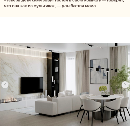
Понравились
решения? Давайте
обсудим ваш
проект
Приглашаем на встречу-знакомство
с Димой, основателем и генеральным
директором NewForm
Обсудим вашу будущую квартиру или
дом, поговорим о видении
и приоритетах, сформируем мудборды
и поймем друг друга и ваши цели